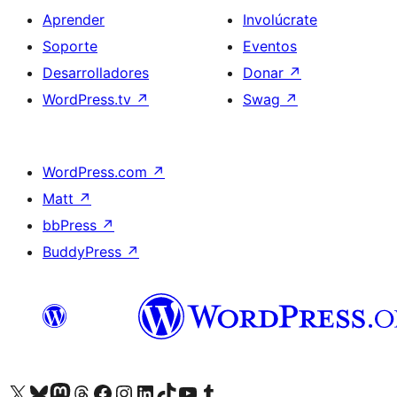
Aprender
Involúcrate
Soporte
Eventos
Desarrolladores
Donar
↗
WordPress.tv
↗
Swag
↗
WordPress.com
↗
Matt
↗
bbPress
↗
BuddyPress
↗
Visita nuestra cuenta de X (anteriormente Twitter)
Visita nuestra cuenta de Bluesky
Visita nuestra cuenta de Mastodon
Visita nuestra cuenta de Threads
Visita nuestra página de Facebook
Visita nuestra cuenta de Instagram
Visita nuestra cuenta de LinkedIn
Visita nuestra cuenta de TikTok
Visita nuestro canal de YouTube
Visita nuestra cuenta de Tumblr