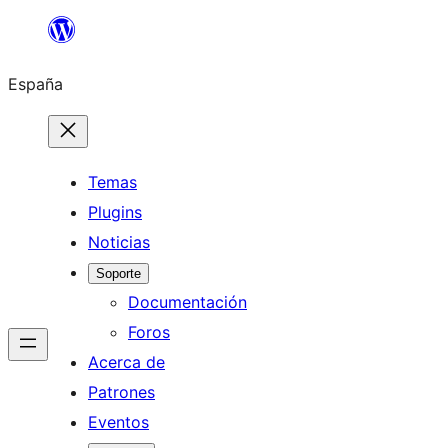
Saltar
al
España
contenido
Temas
Plugins
Noticias
Soporte
Documentación
Foros
Acerca de
Patrones
Eventos