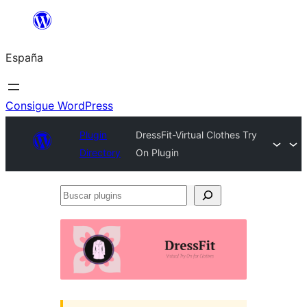
Saltar
al
España
contenido
Consigue WordPress
Plugin
DressFit-Virtual Clothes Try
Directory
On Plugin
Buscar
plugins