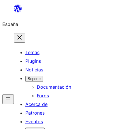
Saltar
al
España
contenido
Temas
Plugins
Noticias
Soporte
Documentación
Foros
Acerca de
Patrones
Eventos