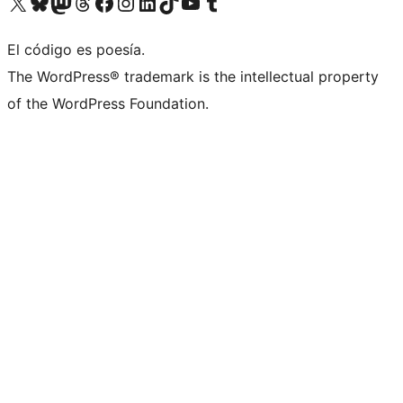
Visita nuestra cuenta de X (anteriormente Twitter)
Visita nuestra cuenta de Bluesky
Visita nuestra cuenta de Mastodon
Visita nuestra cuenta de Threads
Visita nuestra página de Facebook
Visita nuestra cuenta de Instagram
Visita nuestra cuenta de LinkedIn
Visita nuestra cuenta de TikTok
Visita nuestro canal de YouTube
Visita nuestra cuenta de Tumblr
El código es poesía.
The WordPress® trademark is the intellectual property
of the WordPress Foundation.