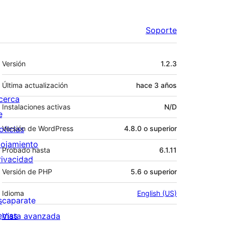
Soporte
Meta
Versión
1.2.3
Última actualización
hace
3 años
cerca
Instalaciones activas
N/D
e
oticias
Versión de WordPress
4.8.0 o superior
lojamiento
Probado hasta
6.1.11
rivacidad
Versión de PHP
5.6 o superior
Idioma
English (US)
scaparate
emas
Vista avanzada