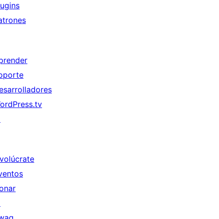
lugins
atrones
prender
oporte
esarrolladores
ordPress.tv
↗
nvolúcrate
ventos
onar
↗
wag