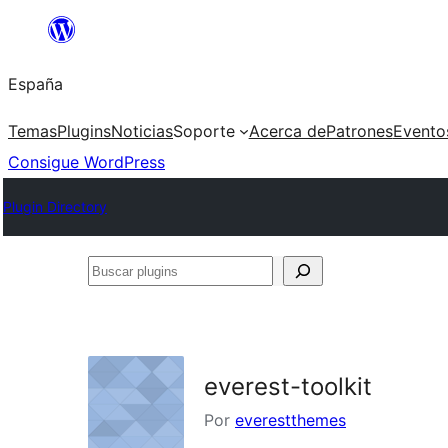
Saltar
al
España
contenido
Temas
Plugins
Noticias
Soporte
Acerca de
Patrones
Evento
Consigue WordPress
Plugin Directory
Buscar
plugins
everest-toolkit
Por
everestthemes