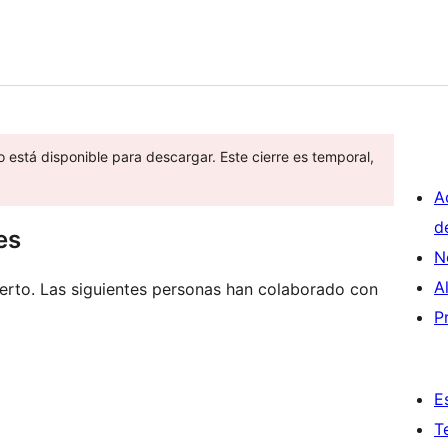
o está disponible para descargar. Este cierre es temporal,
A
d
es
N
A
ierto. Las siguientes personas han colaborado con
P
E
T