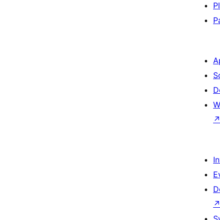
P
P
A
S
D
W
I
E
D
S