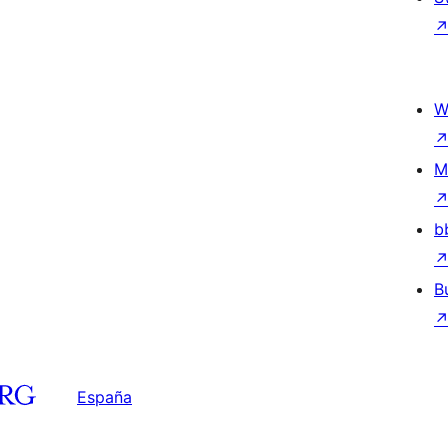
W
M
b
B
España