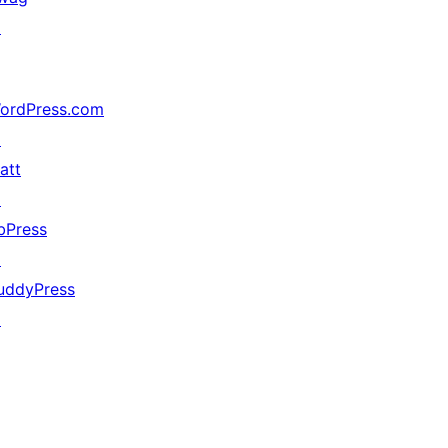
↗
ordPress.com
↗
att
↗
bPress
↗
uddyPress
↗