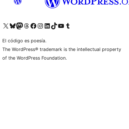
Visita nuestra cuenta de X (anteriormente Twitter)
Visita nuestra cuenta de Bluesky
Visita nuestra cuenta de Mastodon
Visita nuestra cuenta de Threads
Visita nuestra página de Facebook
Visita nuestra cuenta de Instagram
Visita nuestra cuenta de LinkedIn
Visita nuestra cuenta de TikTok
Visita nuestro canal de YouTube
Visita nuestra cuenta de Tumblr
El código es poesía.
The WordPress® trademark is the intellectual property
of the WordPress Foundation.