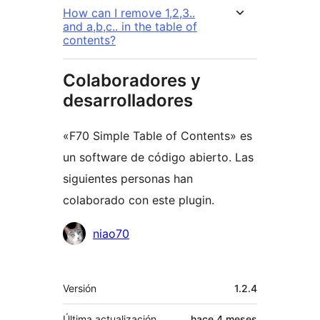
How can I remove 1,2,3..
and a,b,c.. in the table of
contents?
Colaboradores y
desarrolladores
«F70 Simple Table of Contents» es
un software de código abierto. Las
siguientes personas han
colaborado con este plugin.
Colaboradores
niao70
Meta
Versión
1.2.4
Última actualización
hace
4 meses