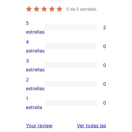
5
de 5 estrellas.
5
2
2
estrellas
valoraciones
4
0
de
0
estrellas
5
valoraciones
3
0
estrellas
de
0
estrellas
4
valoraciones
2
0
estrellas
de
0
estrellas
3
valoraciones
1
0
estrellas
de
0
estrella
2
valoraciones
estrellas
de
valoracione
Your review
Ver todas las