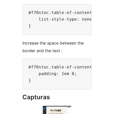
#f70stoc.table-of-contents ol{

    list-style-type: none;

Increase the space between the
border and the text :
#f70stoc.table-of-contents ol li{

    padding: 1em 0;

Capturas