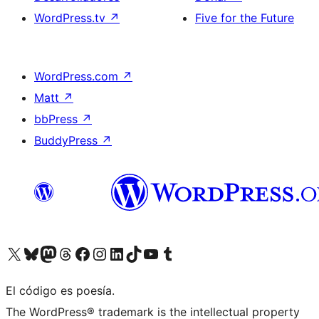
WordPress.tv
↗
Five for the Future
WordPress.com
↗
Matt
↗
bbPress
↗
BuddyPress
↗
Visita nuestra cuenta de X (anteriormente Twitter)
Visita nuestra cuenta de Bluesky
Visita nuestra cuenta de Mastodon
Visita nuestra cuenta de Threads
Visita nuestra página de Facebook
Visita nuestra cuenta de Instagram
Visita nuestra cuenta de LinkedIn
Visita nuestra cuenta de TikTok
Visita nuestro canal de YouTube
Visita nuestra cuenta de Tumblr
El código es poesía.
The WordPress® trademark is the intellectual property