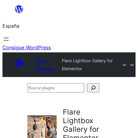
Saltar
al
España
contenido
Consigue WordPress
Plugin
Flare Lightbox Gallery for
Directory
Elementor
Buscar
plugins
Flare
Lightbox
Gallery for
Elementor