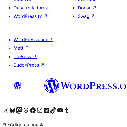
Desarrolladores
Donar
↗
WordPress.tv
↗
Swag
↗
WordPress.com
↗
Matt
↗
bbPress
↗
BuddyPress
↗
Visita nuestra cuenta de X (anteriormente Twitter)
Visita nuestra cuenta de Bluesky
Visita nuestra cuenta de Mastodon
Visita nuestra cuenta de Threads
Visita nuestra página de Facebook
Visita nuestra cuenta de Instagram
Visita nuestra cuenta de LinkedIn
Visita nuestra cuenta de TikTok
Visita nuestro canal de YouTube
Visita nuestra cuenta de Tumblr
El código es poesía.