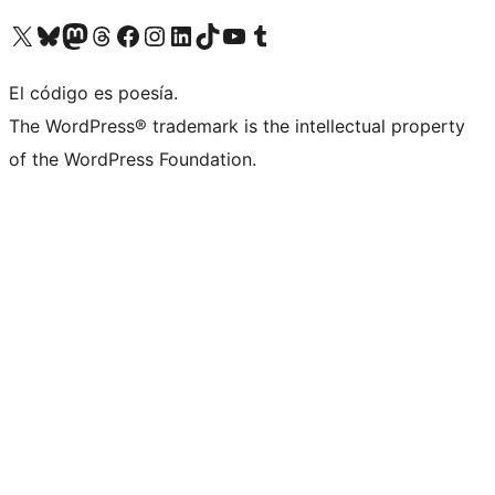
Visita nuestra cuenta de X (anteriormente Twitter)
Visita nuestra cuenta de Bluesky
Visita nuestra cuenta de Mastodon
Visita nuestra cuenta de Threads
Visita nuestra página de Facebook
Visita nuestra cuenta de Instagram
Visita nuestra cuenta de LinkedIn
Visita nuestra cuenta de TikTok
Visita nuestro canal de YouTube
Visita nuestra cuenta de Tumblr
El código es poesía.
The WordPress® trademark is the intellectual property
of the WordPress Foundation.