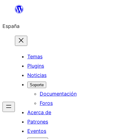
Saltar
al
España
contenido
Temas
Plugins
Noticias
Soporte
Documentación
Foros
Acerca de
Patrones
Eventos