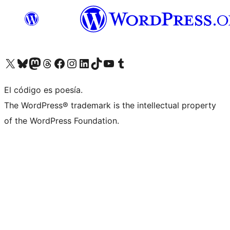
Visita nuestra cuenta de X (anteriormente Twitter)
Visita nuestra cuenta de Bluesky
Visita nuestra cuenta de Mastodon
Visita nuestra cuenta de Threads
Visita nuestra página de Facebook
Visita nuestra cuenta de Instagram
Visita nuestra cuenta de LinkedIn
Visita nuestra cuenta de TikTok
Visita nuestro canal de YouTube
Visita nuestra cuenta de Tumblr
El código es poesía.
The WordPress® trademark is the intellectual property
of the WordPress Foundation.