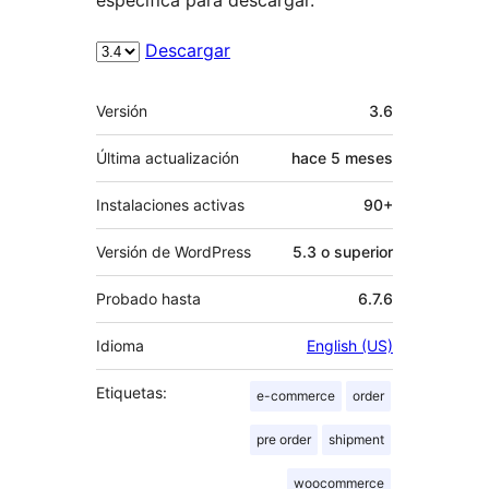
Descargar
Meta
Versión
3.6
Última actualización
hace
5 meses
Instalaciones activas
90+
Versión de WordPress
5.3 o superior
Probado hasta
6.7.6
Idioma
English (US)
Etiquetas:
e-commerce
order
pre order
shipment
woocommerce