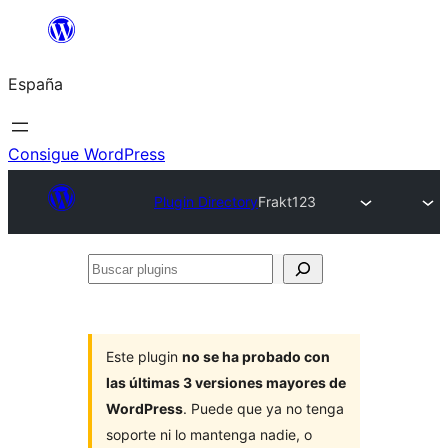
Saltar
al
España
contenido
Consigue WordPress
Plugin Directory
Frakt123
Buscar
plugins
Este plugin
no se ha probado con
las últimas 3 versiones mayores de
WordPress
. Puede que ya no tenga
soporte ni lo mantenga nadie, o