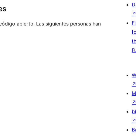
D
es
F
código abierto. Las siguientes personas han
f
t
F
W
M
b
B