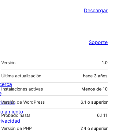
Descargar
Soporte
Meta
Versión
1.0
Última actualización
hace
3 años
cerca
Instalaciones activas
Menos de 10
e
oticias
Versión de WordPress
6.1 o superior
lojamiento
Probado hasta
6.1.11
rivacidad
Versión de PHP
7.4 o superior