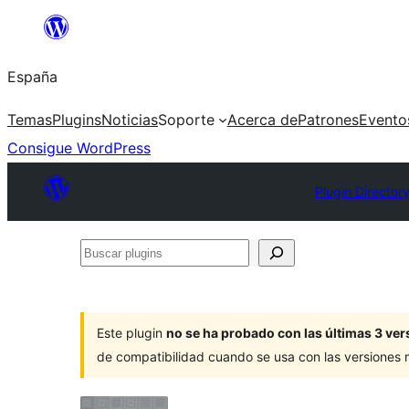
Saltar
al
España
contenido
Temas
Plugins
Noticias
Soporte
Acerca de
Patrones
Evento
Consigue WordPress
Plugin Director
Buscar
plugins
Este plugin
no se ha probado con las últimas 3 v
de compatibilidad cuando se usa con las versiones