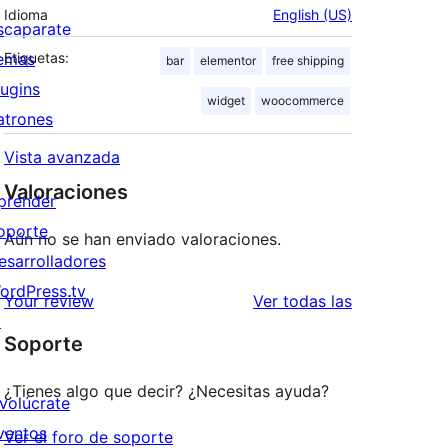
Idioma
English (US)
scaparate
emas
Etiquetas:
bar
elementor
free shipping
lugins
widget
woocommerce
atrones
Vista avanzada
Valoraciones
prender
oporte
Aún no se han enviado valoraciones.
esarrolladores
ordPress.tv
valoraciones
Your review
Ver todas las
↗
Soporte
¿Tienes algo que decir? ¿Necesitas ayuda?
nvolúcrate
ventos
Ver el foro de soporte