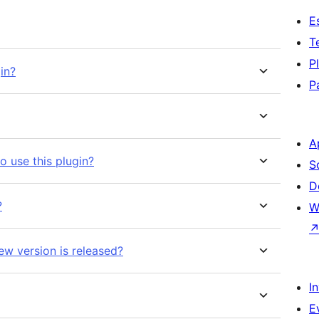
E
T
P
in?
P
A
o use this plugin?
S
D
?
W
ew version is released?
I
E