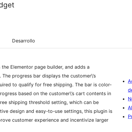
idget
Desarrollo
h the Elementor page builder, and adds a
 The progress bar displays the customer\’s
A
ed to qualify for free shipping. The bar is color-
d
progress based on the customer\’s cart contents in
N
free shipping threshold setting, which can be
A
tive design and easy-to-use settings, this plugin is
P
prove customer experience and incentivize larger