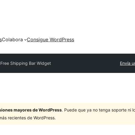
s
Colabora
Consigue WordPress
y
Free Shipping Bar Widget
Envía u
ersiones mayores de WordPress
. Puede que ya no tenga soporte ni 
 más recientes de WordPress.