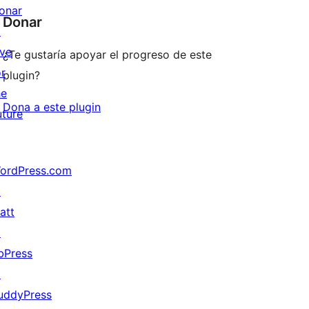
onar
Donar
↗
ive
¿Te gustaría apoyar el progreso de este
or
plugin?
he
Dona a este plugin
uture
ordPress.com
↗
att
↗
bPress
↗
uddyPress