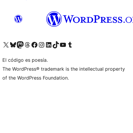
Visita nuestra cuenta de X (anteriormente Twitter)
Visita nuestra cuenta de Bluesky
Visita nuestra cuenta de Mastodon
Visita nuestra cuenta de Threads
Visita nuestra página de Facebook
Visita nuestra cuenta de Instagram
Visita nuestra cuenta de LinkedIn
Visita nuestra cuenta de TikTok
Visita nuestro canal de YouTube
Visita nuestra cuenta de Tumblr
El código es poesía.
The WordPress® trademark is the intellectual property
of the WordPress Foundation.