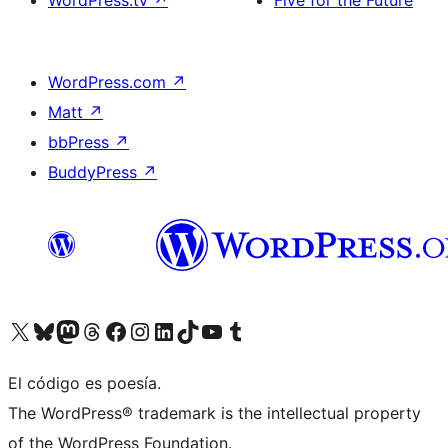
WordPress.tv
↗
Five for the Future
WordPress.com
↗
Matt
↗
bbPress
↗
BuddyPress
↗
Visita nuestra cuenta de X (anteriormente Twitter)
Visita nuestra cuenta de Bluesky
Visita nuestra cuenta de Mastodon
Visita nuestra cuenta de Threads
Visita nuestra página de Facebook
Visita nuestra cuenta de Instagram
Visita nuestra cuenta de LinkedIn
Visita nuestra cuenta de TikTok
Visita nuestro canal de YouTube
Visita nuestra cuenta de Tumblr
El código es poesía.
The WordPress® trademark is the intellectual property
of the WordPress Foundation.