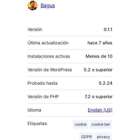
Bagus
Meta
Versión
0.1.1
Última actualización
hace
7 años
Instalaciones activas
Menos de 10
Versión de WordPress
5.2 o superior
Probado hasta
5.2.24
Versión de PHP
7.2 o superior
Idioma
English (US)
Etiquetas:
cookie
cookie bar
GDPR
privacy