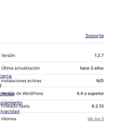
Soporte
Meta
Versión
1.2.7
Última actualización
hace
3 años
cerca
Instalaciones activas
N/D
e
oticias
Versión de WordPress
4.4 o superior
lojamiento
Probado hasta
6.2.10
rivacidad
Idiomas
Ver los 3