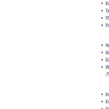
E
T
P
P
A
S
D
W
I
E
D