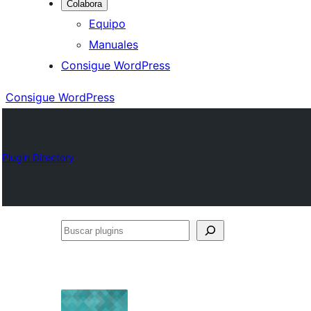
Colabora
Equipo
Manuales
Consigue WordPress
Consigue WordPress
Plugin Directory
Buscar
plugins