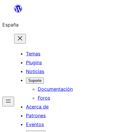
Saltar
al
España
contenido
Temas
Plugins
Noticias
Soporte
Documentación
Foros
Acerca de
Patrones
Eventos