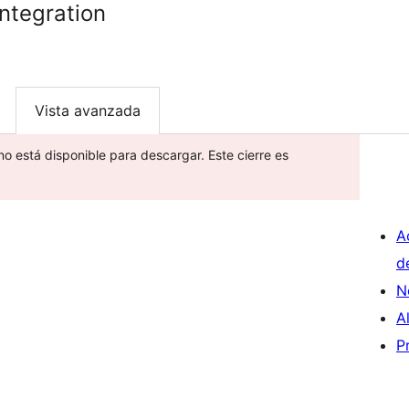
ntegration
Vista avanzada
no está disponible para descargar. Este cierre es
A
d
N
A
P