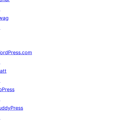
↗
wag
↗
ordPress.com
↗
att
↗
bPress
↗
uddyPress
↗