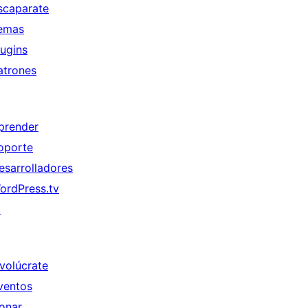
scaparate
emas
lugins
atrones
prender
oporte
esarrolladores
ordPress.tv
↗
nvolúcrate
ventos
onar