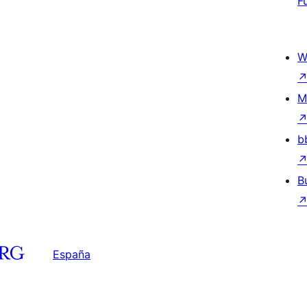
F
W
M
b
B
España