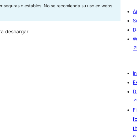
ser seguras o estables. No se recomienda su uso en webs
A
S
D
ra descargar.
W
I
E
D
F
f
t