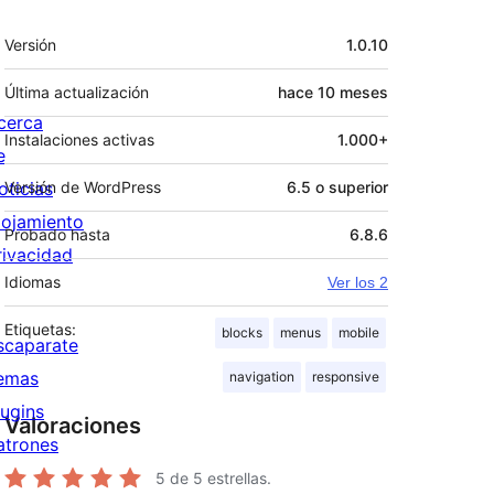
Meta
Versión
1.0.10
Última actualización
hace
10 meses
cerca
Instalaciones activas
1.000+
e
oticias
Versión de WordPress
6.5 o superior
lojamiento
Probado hasta
6.8.6
rivacidad
Idiomas
Ver los 2
Etiquetas:
blocks
menus
mobile
scaparate
emas
navigation
responsive
lugins
Valoraciones
atrones
5
de 5 estrellas.