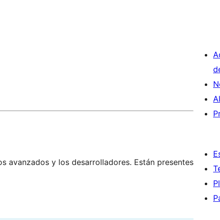
A
d
N
A
P
E
os avanzados y los desarrolladores. Están presentes
T
P
P