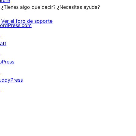
uture
¿Tienes algo que decir? ¿Necesitas ayuda?
Ver el foro de soporte
ordPress.com
↗
att
↗
bPress
↗
uddyPress
↗