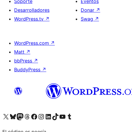
Soporte
Eventos
Desarrolladores
Donar
↗
WordPress.tv
↗
Swag
↗
WordPress.com
↗
Matt
↗
bbPress
↗
BuddyPress
↗
Visita nuestra cuenta de X (anteriormente Twitter)
Visita nuestra cuenta de Bluesky
Visita nuestra cuenta de Mastodon
Visita nuestra cuenta de Threads
Visita nuestra página de Facebook
Visita nuestra cuenta de Instagram
Visita nuestra cuenta de LinkedIn
Visita nuestra cuenta de TikTok
Visita nuestro canal de YouTube
Visita nuestra cuenta de Tumblr
El código es poesía.