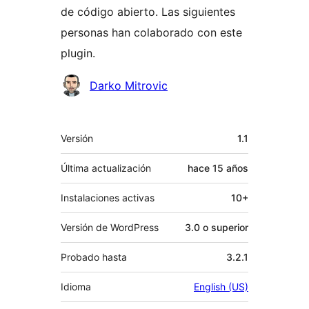
de código abierto. Las siguientes
personas han colaborado con este
plugin.
Colaboradores
Darko Mitrovic
Meta
Versión
1.1
Última actualización
hace
15 años
Instalaciones activas
10+
Versión de WordPress
3.0 o superior
Probado hasta
3.2.1
Idioma
English (US)