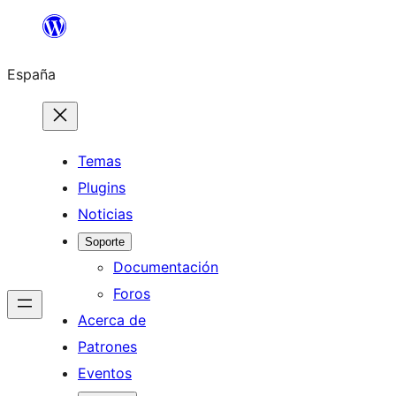
Saltar
al
España
contenido
Temas
Plugins
Noticias
Soporte
Documentación
Foros
Acerca de
Patrones
Eventos