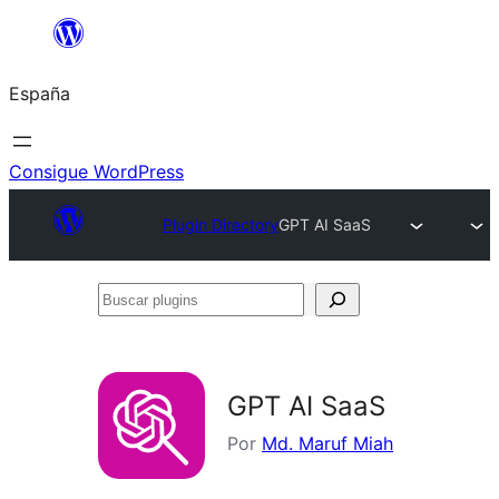
Saltar
al
España
contenido
Consigue WordPress
Plugin Directory
GPT AI SaaS
Buscar
plugins
GPT AI SaaS
Por
Md. Maruf Miah