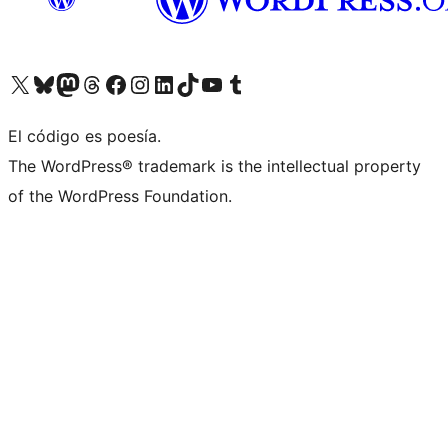
Visita nuestra cuenta de X (anteriormente Twitter)
Visita nuestra cuenta de Bluesky
Visita nuestra cuenta de Mastodon
Visita nuestra cuenta de Threads
Visita nuestra página de Facebook
Visita nuestra cuenta de Instagram
Visita nuestra cuenta de LinkedIn
Visita nuestra cuenta de TikTok
Visita nuestro canal de YouTube
Visita nuestra cuenta de Tumblr
El código es poesía.
The WordPress® trademark is the intellectual property
of the WordPress Foundation.