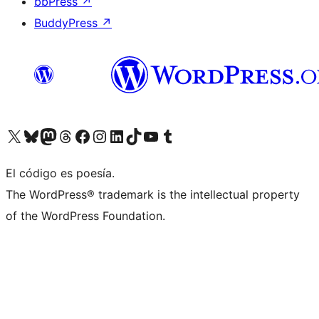
bbPress
↗
BuddyPress
↗
Visita nuestra cuenta de X (anteriormente Twitter)
Visita nuestra cuenta de Bluesky
Visita nuestra cuenta de Mastodon
Visita nuestra cuenta de Threads
Visita nuestra página de Facebook
Visita nuestra cuenta de Instagram
Visita nuestra cuenta de LinkedIn
Visita nuestra cuenta de TikTok
Visita nuestro canal de YouTube
Visita nuestra cuenta de Tumblr
El código es poesía.
The WordPress® trademark is the intellectual property
of the WordPress Foundation.