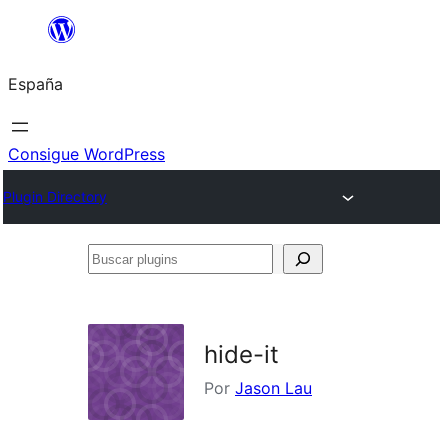
Saltar
al
España
contenido
Consigue WordPress
Plugin Directory
Buscar
plugins
hide-it
Por
Jason Lau