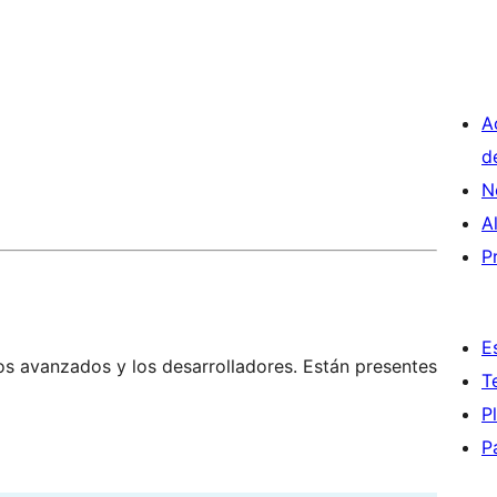
A
d
N
A
P
E
os avanzados y los desarrolladores. Están presentes
T
P
P