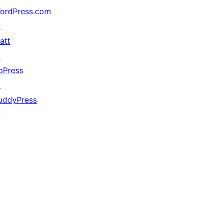
ordPress.com
↗
att
↗
bPress
↗
uddyPress
↗