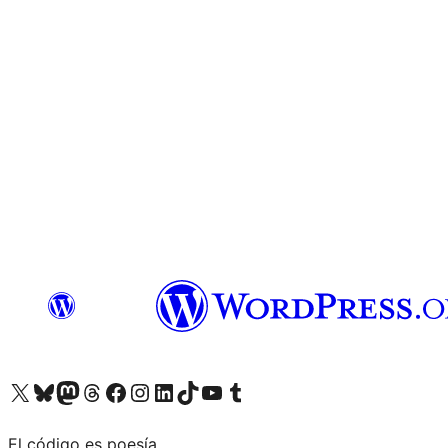
Visita nuestra cuenta de X (anteriormente Twitter)
Visita nuestra cuenta de Bluesky
Visita nuestra cuenta de Mastodon
Visita nuestra cuenta de Threads
Visita nuestra página de Facebook
Visita nuestra cuenta de Instagram
Visita nuestra cuenta de LinkedIn
Visita nuestra cuenta de TikTok
Visita nuestro canal de YouTube
Visita nuestra cuenta de Tumblr
El código es poesía.