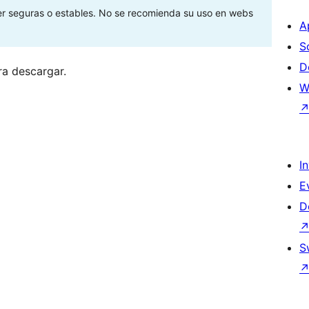
ser seguras o estables. No se recomienda su uso en webs
A
S
D
ra descargar.
W
I
E
D
S