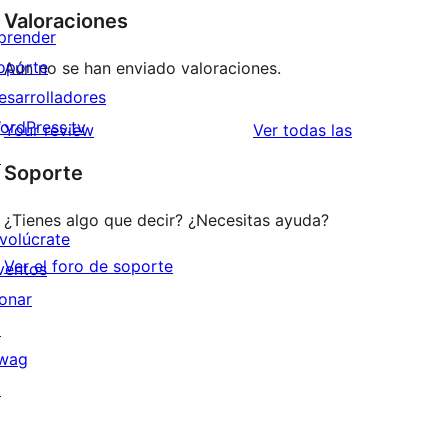
Valoraciones
prender
oporte
Aún no se han enviado valoraciones.
esarrolladores
ordPress.tv
valoraciones
Your review
Ver todas las
↗
Soporte
¿Tienes algo que decir? ¿Necesitas ayuda?
nvolúcrate
Ver el foro de soporte
ventos
onar
↗
wag
↗