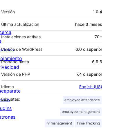
Meta
Versión
1.0.4
Última actualización
hace
3 meses
cerca
Instalaciones activas
70+
e
oticias
Versión de WordPress
6.0 o superior
lojamiento
Probado hasta
6.9.6
rivacidad
Versión de PHP
7.4 o superior
Idioma
English (US)
scaparate
emas
Etiquetas:
employee attendance
lugins
employee management
atrones
hr management
Time Tracking