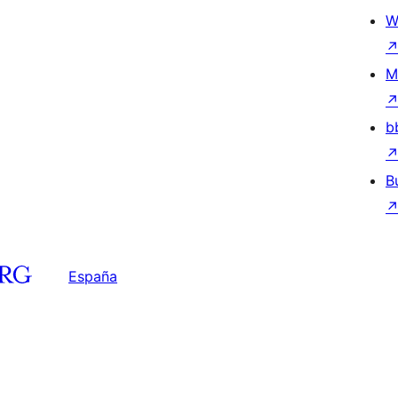
W
M
b
B
España