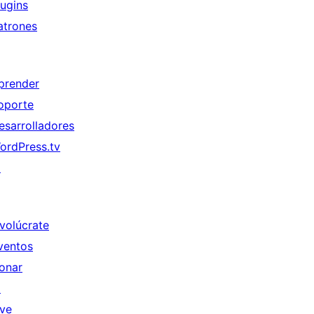
lugins
atrones
prender
oporte
esarrolladores
ordPress.tv
↗
nvolúcrate
ventos
onar
↗
ive