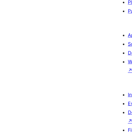
P
P
A
S
D
W
I
E
D
F