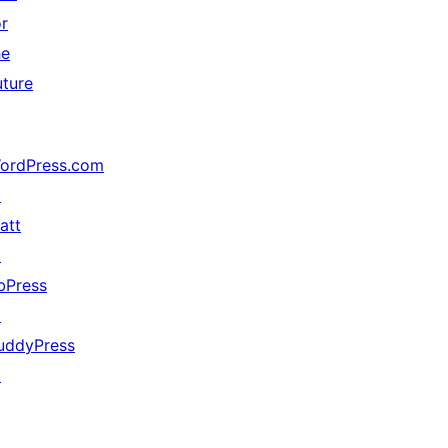
or
he
uture
ordPress.com
↗
att
↗
bPress
↗
uddyPress
↗