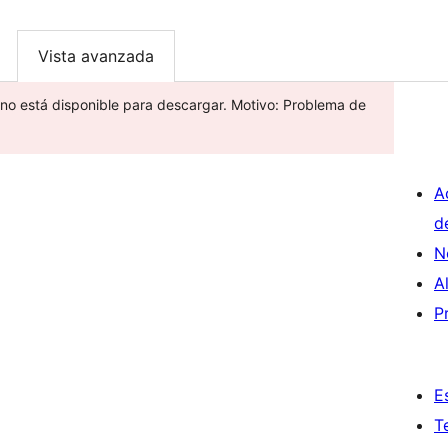
Vista avanzada
 no está disponible para descargar. Motivo: Problema de
A
d
N
A
P
E
T