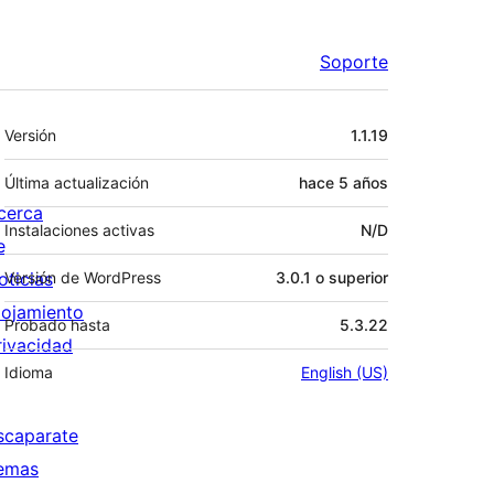
Soporte
Meta
Versión
1.1.19
Última actualización
hace
5 años
cerca
Instalaciones activas
N/D
e
oticias
Versión de WordPress
3.0.1 o superior
lojamiento
Probado hasta
5.3.22
rivacidad
Idioma
English (US)
scaparate
emas