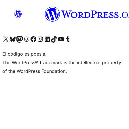
Visita nuestra cuenta de X (anteriormente Twitter)
Visita nuestra cuenta de Bluesky
Visita nuestra cuenta de Mastodon
Visita nuestra cuenta de Threads
Visita nuestra página de Facebook
Visita nuestra cuenta de Instagram
Visita nuestra cuenta de LinkedIn
Visita nuestra cuenta de TikTok
Visita nuestro canal de YouTube
Visita nuestra cuenta de Tumblr
El código es poesía.
The WordPress® trademark is the intellectual property
of the WordPress Foundation.