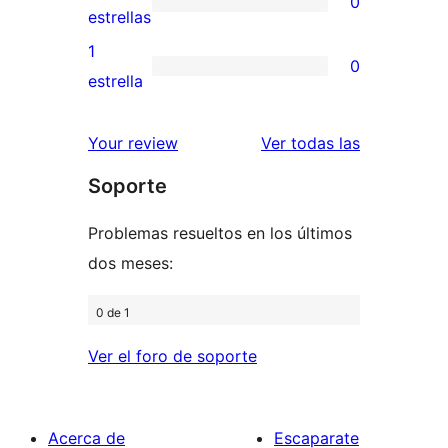
0
estrellas
de
0
estrellas
3
valoraciones
1
0
estrellas
de
0
estrella
2
valoraciones
estrellas
de
valoracione
Your review
Ver todas las
1
Soporte
estrellas
Problemas resueltos en los últimos
dos meses:
0 de 1
Ver el foro de soporte
Acerca de
Escaparate