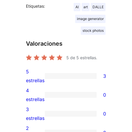
Etiquetas:
AI
art
DALLE
image generator
stock photos
Valoraciones
5
de 5 estrellas.
5
3
3
estrellas
valoraciones
4
0
de
0
estrellas
5
valoraciones
3
0
estrellas
de
0
estrellas
4
valoraciones
2