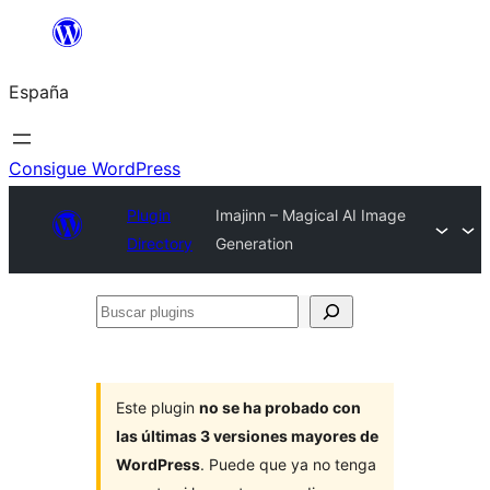
Saltar
al
España
contenido
Consigue WordPress
Plugin
Imajinn – Magical AI Image
Directory
Generation
Buscar
plugins
Este plugin
no se ha probado con
las últimas 3 versiones mayores de
WordPress
. Puede que ya no tenga