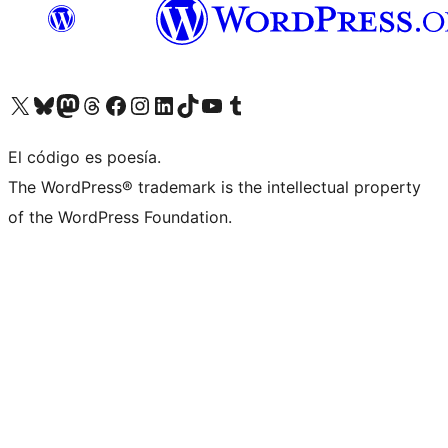
Visita nuestra cuenta de X (anteriormente Twitter)
Visita nuestra cuenta de Bluesky
Visita nuestra cuenta de Mastodon
Visita nuestra cuenta de Threads
Visita nuestra página de Facebook
Visita nuestra cuenta de Instagram
Visita nuestra cuenta de LinkedIn
Visita nuestra cuenta de TikTok
Visita nuestro canal de YouTube
Visita nuestra cuenta de Tumblr
El código es poesía.
The WordPress® trademark is the intellectual property
of the WordPress Foundation.