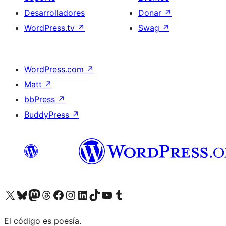
Desarrolladores
Donar
↗
WordPress.tv
↗
Swag
↗
WordPress.com
↗
Matt
↗
bbPress
↗
BuddyPress
↗
Visita nuestra cuenta de X (anteriormente Twitter)
Visita nuestra cuenta de Bluesky
Visita nuestra cuenta de Mastodon
Visita nuestra cuenta de Threads
Visita nuestra página de Facebook
Visita nuestra cuenta de Instagram
Visita nuestra cuenta de LinkedIn
Visita nuestra cuenta de TikTok
Visita nuestro canal de YouTube
Visita nuestra cuenta de Tumblr
El código es poesía.