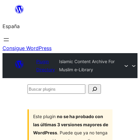
Saltar
al
España
contenido
Consigue WordPress
Plugin
Islamic Content Archive For
Directory
Muslim e-Library
Buscar
plugins
Este plugin
no se ha probado con
las últimas 3 versiones mayores de
WordPress
. Puede que ya no tenga