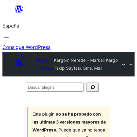
Saltar
al
España
contenido
Consigue WordPress
Plugin
Kargom Nerede – Markalı Kargo
Directory
Takip Sayfası, Sms, Mail
Buscar
plugins
Este plugin
no se ha probado con
las últimas 3 versiones mayores de
WordPress
. Puede que ya no tenga