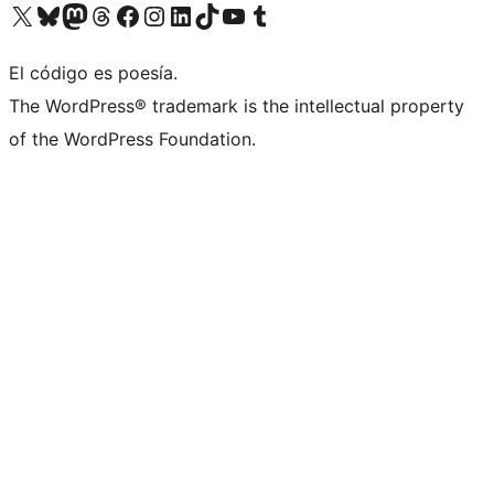
Visita nuestra cuenta de X (anteriormente Twitter)
Visita nuestra cuenta de Bluesky
Visita nuestra cuenta de Mastodon
Visita nuestra cuenta de Threads
Visita nuestra página de Facebook
Visita nuestra cuenta de Instagram
Visita nuestra cuenta de LinkedIn
Visita nuestra cuenta de TikTok
Visita nuestro canal de YouTube
Visita nuestra cuenta de Tumblr
El código es poesía.
The WordPress® trademark is the intellectual property
of the WordPress Foundation.