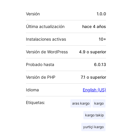
Meta
Versión
1.0.0
Última actualización
hace
4 años
Instalaciones activas
10+
Versión de WordPress
4.9 o superior
Probado hasta
6.0.13
Versión de PHP
7.1 o superior
Idioma
English (US)
Etiquetas:
aras kargo
kargo
kargo takip
yurtiçi kargo