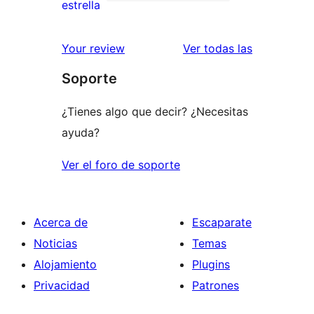
de
0
estrella
2
valoraciones
estrellas
de
valoracione
Your review
Ver todas las
1
Soporte
estrellas
¿Tienes algo que decir? ¿Necesitas
ayuda?
Ver el foro de soporte
Acerca de
Escaparate
Noticias
Temas
Alojamiento
Plugins
Privacidad
Patrones