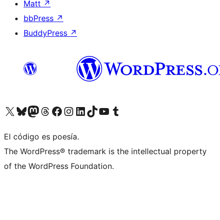
Matt
↗
bbPress
↗
BuddyPress
↗
Visita nuestra cuenta de X (anteriormente Twitter)
Visita nuestra cuenta de Bluesky
Visita nuestra cuenta de Mastodon
Visita nuestra cuenta de Threads
Visita nuestra página de Facebook
Visita nuestra cuenta de Instagram
Visita nuestra cuenta de LinkedIn
Visita nuestra cuenta de TikTok
Visita nuestro canal de YouTube
Visita nuestra cuenta de Tumblr
El código es poesía.
The WordPress® trademark is the intellectual property
of the WordPress Foundation.