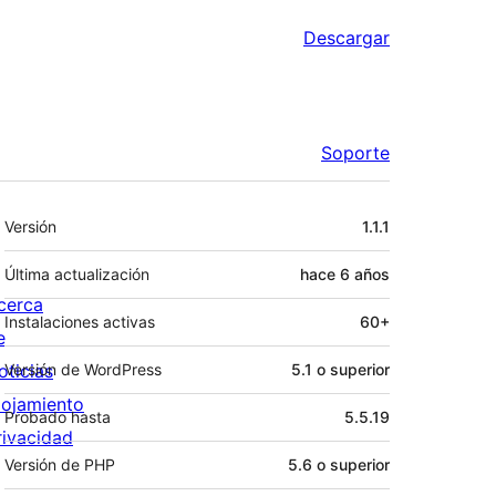
Descargar
Soporte
Meta
Versión
1.1.1
Última actualización
hace
6 años
cerca
Instalaciones activas
60+
e
oticias
Versión de WordPress
5.1 o superior
lojamiento
Probado hasta
5.5.19
rivacidad
Versión de PHP
5.6 o superior