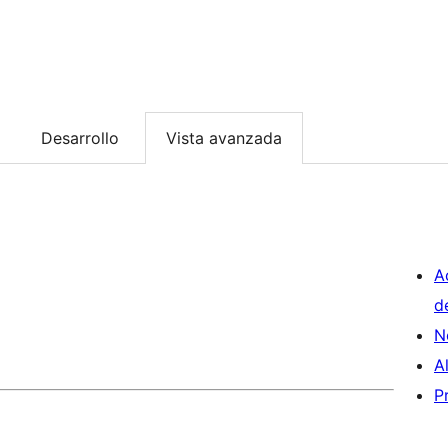
Desarrollo
Vista avanzada
A
d
N
A
P