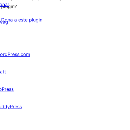
onar
plugin?
↗
Dona a este plugin
wag
↗
ordPress.com
↗
att
↗
bPress
↗
uddyPress
↗