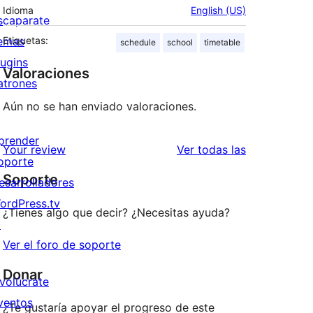
Idioma
English (US)
scaparate
emas
Etiquetas:
schedule
school
timetable
lugins
Valoraciones
atrones
Aún no se han enviado valoraciones.
prender
valoraciones
Your review
Ver todas las
oporte
Soporte
esarrolladores
ordPress.tv
¿Tienes algo que decir? ¿Necesitas ayuda?
↗
Ver el foro de soporte
Donar
nvolúcrate
ventos
¿Te gustaría apoyar el progreso de este