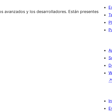
E
os avanzados y los desarrolladores. Están presentes
T
P
P
A
S
D
W
I
E