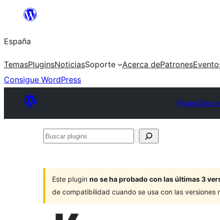
Saltar
al
España
contenido
Temas
Plugins
Noticias
Soporte
Acerca de
Patrones
Evento
Consigue WordPress
Plugin Direct
Buscar
plugins
Este plugin
no se ha probado con las últimas 3 v
de compatibilidad cuando se usa con las versiones