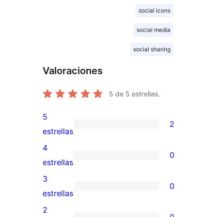
social icons
social media
social sharing
Valoraciones
5
de 5 estrellas.
5
2
2
estrellas
valoraciones
4
0
de
0
estrellas
5
valoraciones
3
0
estrellas
de
0
estrellas
4
valoraciones
2
0