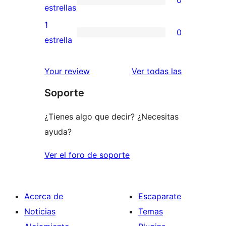
estrellas
de
0
estrellas
3
valoraciones
1
0
estrellas
de
0
estrella
2
valoraciones
estrellas
de
valoracione
Your review
Ver todas las
1
Soporte
estrellas
¿Tienes algo que decir? ¿Necesitas
ayuda?
Ver el foro de soporte
Acerca de
Escaparate
Noticias
Temas