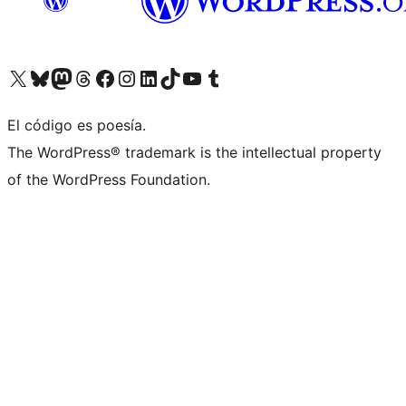
Visita nuestra cuenta de X (anteriormente Twitter)
Visita nuestra cuenta de Bluesky
Visita nuestra cuenta de Mastodon
Visita nuestra cuenta de Threads
Visita nuestra página de Facebook
Visita nuestra cuenta de Instagram
Visita nuestra cuenta de LinkedIn
Visita nuestra cuenta de TikTok
Visita nuestro canal de YouTube
Visita nuestra cuenta de Tumblr
El código es poesía.
The WordPress® trademark is the intellectual property
of the WordPress Foundation.