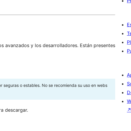
P
E
T
P
os avanzados y los desarrolladores. Están presentes
P
A
S
ser seguras o estables. No se recomienda su uso en webs
D
W
ra descargar.