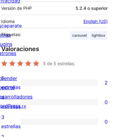
rivacidad
Versión de PHP
5.2.4 o superior
Idioma
English (US)
scaparate
emas
Etiquetas:
carousel
lightbox
lugins
Valoraciones
atrones
5
de 5 estrellas.
5
prender
2
2
estrellas
oporte
valoraciones
esarrolladores
4
0
de
ordPress.tv
0
estrellas
5
↗
valoraciones
3
0
estrellas
de
0
estrellas
4
valoraciones
2