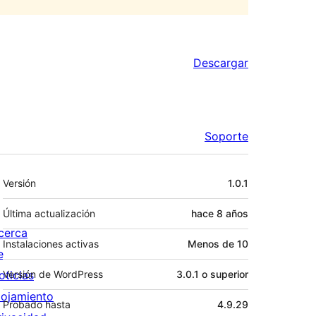
Descargar
Soporte
Meta
Versión
1.0.1
Última actualización
hace
8 años
cerca
Instalaciones activas
Menos de 10
e
oticias
Versión de WordPress
3.0.1 o superior
lojamiento
Probado hasta
4.9.29