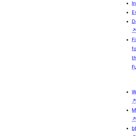
I
E
D
F
f
t
F
W
M
b