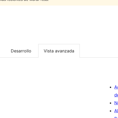
Desarrollo
Vista avanzada
A
d
N
A