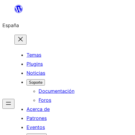
Saltar
al
España
contenido
Temas
Plugins
Noticias
Soporte
Documentación
Foros
Acerca de
Patrones
Eventos