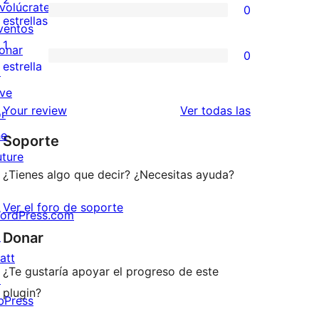
nvolúcrate
0
estrellas
de
0
estrellas
ventos
3
valoraciones
1
onar
0
estrellas
de
0
estrella
↗
2
valoraciones
ive
estrellas
de
valoraciones
Your review
Ver todas las
or
1
he
Soporte
estrellas
uture
¿Tienes algo que decir? ¿Necesitas ayuda?
Ver el foro de soporte
ordPress.com
↗
Donar
att
¿Te gustaría apoyar el progreso de este
↗
plugin?
bPress