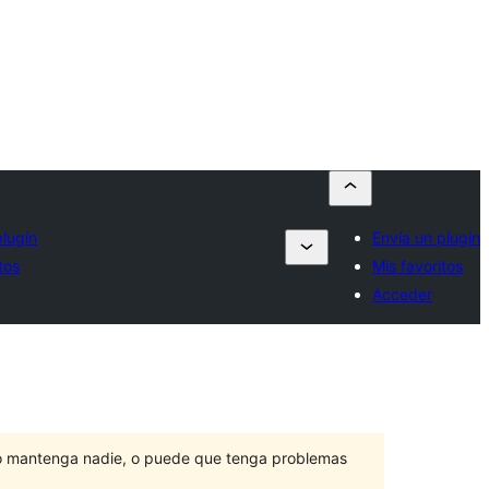
plugin
Envía un plugin
tos
Mis favoritos
Acceder
lo mantenga nadie, o puede que tenga problemas