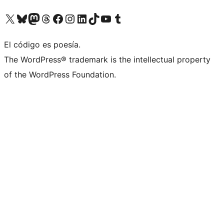
Visita nuestra cuenta de X (anteriormente Twitter)
Visita nuestra cuenta de Bluesky
Visita nuestra cuenta de Mastodon
Visita nuestra cuenta de Threads
Visita nuestra página de Facebook
Visita nuestra cuenta de Instagram
Visita nuestra cuenta de LinkedIn
Visita nuestra cuenta de TikTok
Visita nuestro canal de YouTube
Visita nuestra cuenta de Tumblr
El código es poesía.
The WordPress® trademark is the intellectual property
of the WordPress Foundation.