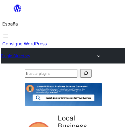
Saltar
al
España
contenido
Consigue WordPress
Plugin Directory
Buscar
plugins
Local
Business