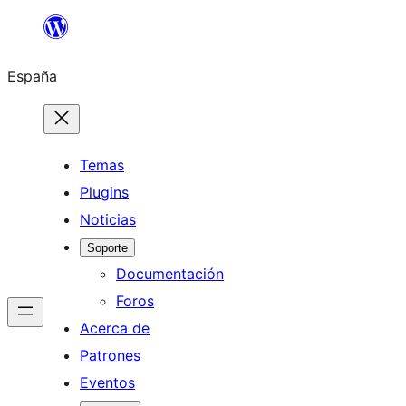
Saltar
al
España
contenido
Temas
Plugins
Noticias
Soporte
Documentación
Foros
Acerca de
Patrones
Eventos