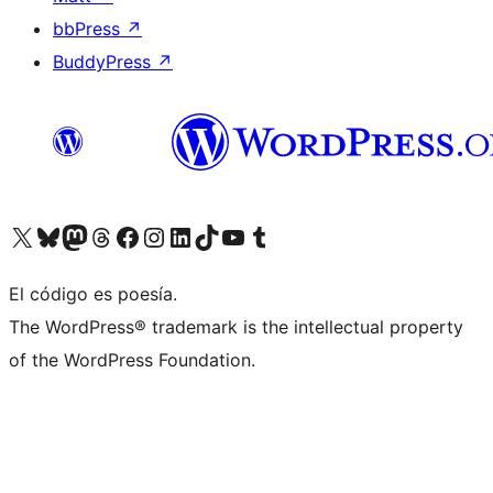
bbPress
↗
BuddyPress
↗
Visita nuestra cuenta de X (anteriormente Twitter)
Visita nuestra cuenta de Bluesky
Visita nuestra cuenta de Mastodon
Visita nuestra cuenta de Threads
Visita nuestra página de Facebook
Visita nuestra cuenta de Instagram
Visita nuestra cuenta de LinkedIn
Visita nuestra cuenta de TikTok
Visita nuestro canal de YouTube
Visita nuestra cuenta de Tumblr
El código es poesía.
The WordPress® trademark is the intellectual property
of the WordPress Foundation.