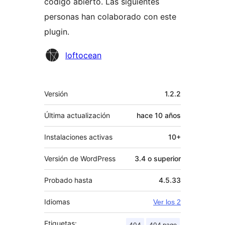
código abierto. Las siguientes
personas han colaborado con este
plugin.
Colaboradores
loftocean
Meta
Versión
1.2.2
Última actualización
hace
10 años
Instalaciones activas
10+
Versión de WordPress
3.4 o superior
Probado hasta
4.5.33
Idiomas
Ver los 2
Etiquetas:
404
404 page