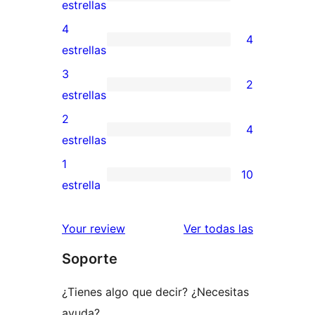
29
estrellas
valoraciones
4
4
de
4
estrellas
5
valoraciones
3
2
estrellas
de
2
estrellas
4
valoraciones
2
4
estrellas
de
4
estrellas
3
valoraciones
1
10
estrellas
de
10
estrella
2
valoraciones
estrellas
de
valoracione
Your review
Ver todas las
1
Soporte
estrellas
¿Tienes algo que decir? ¿Necesitas
ayuda?