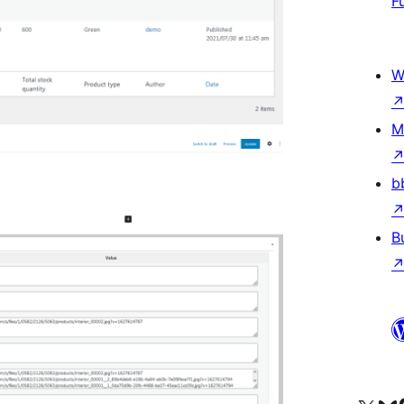
F
W
M
b
B