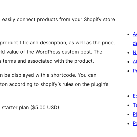
 easily connect products from your Shopify store
A
roduct title and description, as well as the price,
d
ield value of the WordPress custom post. The
N
as terms and associated with the product.
A
P
an be displayed with a shortcode. You can
on according to shopify’s rules on the plugin’s
E
T
y starter plan ($5.00 USD).
P
P