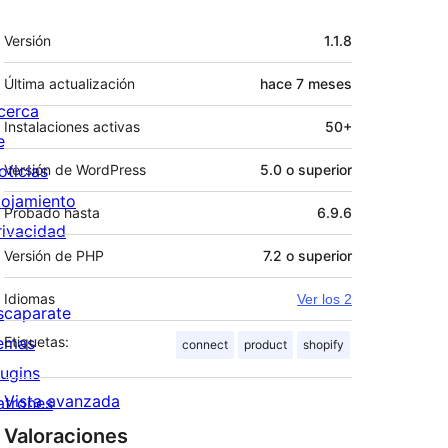
Meta
Versión
1.1.8
Última actualización
hace
7 meses
cerca
Instalaciones activas
50+
e
oticias
Versión de WordPress
5.0 o superior
lojamiento
Probado hasta
6.9.6
rivacidad
Versión de PHP
7.2 o superior
Idiomas
Ver los 2
scaparate
emas
Etiquetas:
connect
product
shopify
lugins
Vista avanzada
atrones
Valoraciones