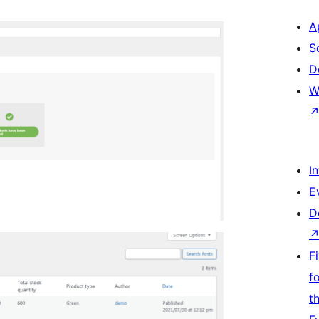
A
S
D
W
I
E
D
F
f
t