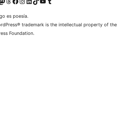
teriormente Twitter)
tra cuenta de Bluesky
sita nuestra cuenta de Mastodon
Visita nuestra cuenta de Threads
Visita nuestra página de Facebook
Visita nuestra cuenta de Instagram
Visita nuestra cuenta de LinkedIn
Visita nuestra cuenta de TikTok
Visita nuestro canal de YouTube
Visita nuestra cuenta de Tumblr
go es poesía.
rdPress® trademark is the intellectual property of the
ess Foundation.