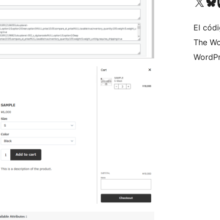
Visita nuestra cuenta de X (an
Visita nues
Vi
El códi
The Wo
WordPr