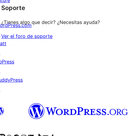
uture
1
Soporte
estrellas
¿Tienes algo que decir? ¿Necesitas ayuda?
ordPress.com
↗
Ver el foro de soporte
att
↗
bPress
↗
uddyPress
↗