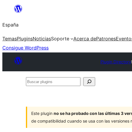
Saltar
al
España
contenido
Temas
Plugins
Noticias
Soporte
Acerca de
Patrones
Evento
Consigue WordPress
Plugin Directory
Buscar
plugins
Este plugin
no se ha probado con las últimas 3 v
de compatibilidad cuando se usa con las versiones