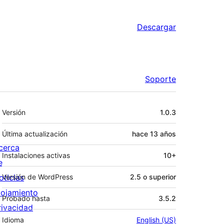
Descargar
Soporte
Meta
Versión
1.0.3
Última actualización
hace
13 años
cerca
Instalaciones activas
10+
e
oticias
Versión de WordPress
2.5 o superior
lojamiento
Probado hasta
3.5.2
rivacidad
Idioma
English (US)