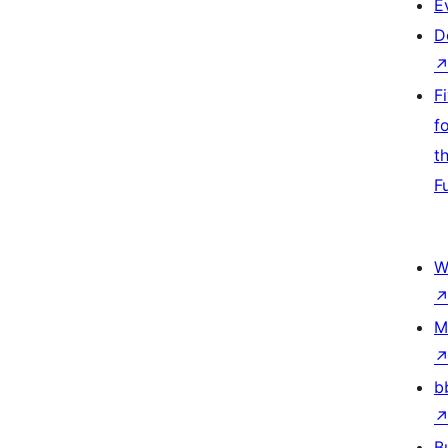
E
D
F
f
t
F
W
M
b
B