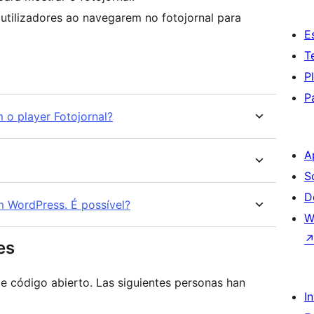
utilizadores ao navegarem no fotojornal para
E
T
P
P
 o player Fotojornal?
A
S
D
m WordPress. É possível?
W
es
e código abierto. Las siguientes personas han
I