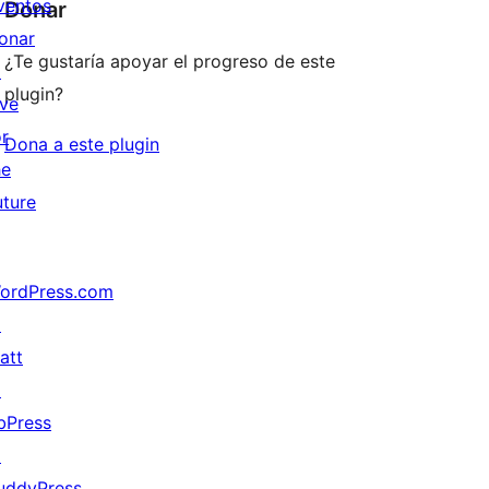
ventos
Donar
onar
¿Te gustaría apoyar el progreso de este
↗
plugin?
ive
or
Dona a este plugin
he
uture
ordPress.com
↗
att
↗
bPress
↗
uddyPress