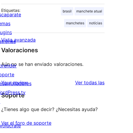
Etiquetas:
brasil
manchete atual
scaparate
emas
manchetes
notícias
lugins
Vista avanzada
atrones
Valoraciones
Aún no se han enviado valoraciones.
prender
oporte
valoraciones
Your review
Ver todas las
esarrolladores
ordPress.tv
Soporte
↗
¿Tienes algo que decir? ¿Necesitas ayuda?
Ver el foro de soporte
nvolúcrate