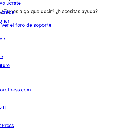
nvolúcrate
¿Tienes algo que decir? ¿Necesitas ayuda?
ventos
onar
Ver el foro de soporte
↗
ive
or
he
uture
ordPress.com
↗
att
↗
bPress