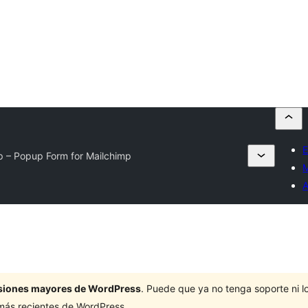
E
 – Popup Form for Mailchimp
M
ersiones mayores de WordPress
. Puede que ya no tenga soporte ni 
 más recientes de WordPress.