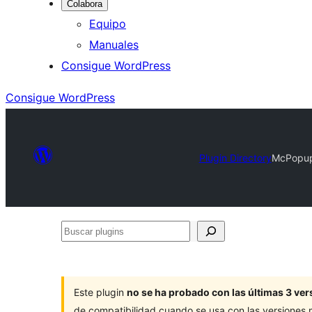
Colabora
Equipo
Manuales
Consigue WordPress
Consigue WordPress
Plugin Directory
McPopup
Buscar
plugins
Este plugin
no se ha probado con las últimas 3 v
de compatibilidad cuando se usa con las versiones