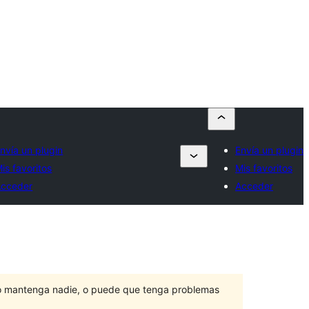
nvía un plugin
Envía un plugin
is favoritos
Mis favoritos
Acceder
Acceder
lo mantenga nadie, o puede que tenga problemas