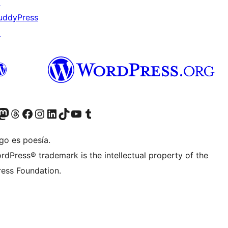
↗
uddyPress
↗
teriormente Twitter)
tra cuenta de Bluesky
sita nuestra cuenta de Mastodon
Visita nuestra cuenta de Threads
Visita nuestra página de Facebook
Visita nuestra cuenta de Instagram
Visita nuestra cuenta de LinkedIn
Visita nuestra cuenta de TikTok
Visita nuestro canal de YouTube
Visita nuestra cuenta de Tumblr
go es poesía.
rdPress® trademark is the intellectual property of the
ess Foundation.