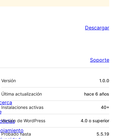
Descargar
Soporte
Meta
Versión
1.0.0
Última actualización
hace
6 años
cerca
Instalaciones activas
40+
e
oticias
Versión de WordPress
4.0 o superior
lojamiento
Probado hasta
5.5.19