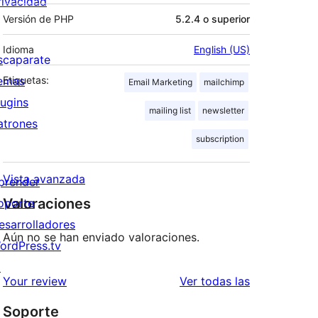
rivacidad
Versión de PHP
5.2.4 o superior
Idioma
English (US)
scaparate
emas
Etiquetas:
Email Marketing
mailchimp
lugins
mailing list
newsletter
atrones
subscription
Vista avanzada
prender
Valoraciones
oporte
esarrolladores
Aún no se han enviado valoraciones.
ordPress.tv
↗
valoraciones
Your review
Ver todas las
Soporte