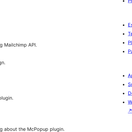
P
E
T
P
ng Mailchimp API.
P
gn.
A
S
D
lugin.
W
ng about the McPopup plugin.