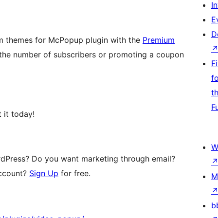
I
E
D
rm themes for McPopup plugin with the
Premium
 the number of subscribers or promoting a coupon
F
f
t
F
 it today!
W
ordPress? Do you want marketing through email?
account?
Sign Up
for free.
M
b