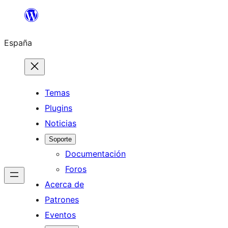
Saltar
al
España
contenido
Temas
Plugins
Noticias
Soporte
Documentación
Foros
Acerca de
Patrones
Eventos