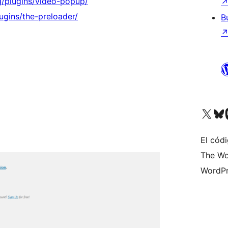
g/plugins/video-popup/
ugins/the-preloader/
B
Visita nuestra cuenta de X (an
Visita nues
Vi
El códi
The Wo
WordPr