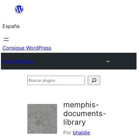
Saltar
al
España
contenido
Consigue WordPress
Plugin Directory
Buscar
plugins
memphis-
documents-
library
Por
bhaldie