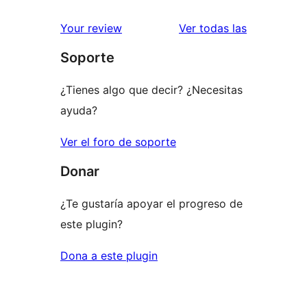
2
valoración
estrellas
de
valoracione
Your review
Ver todas las
1
Soporte
estrellas
¿Tienes algo que decir? ¿Necesitas
ayuda?
Ver el foro de soporte
Donar
¿Te gustaría apoyar el progreso de
este plugin?
Dona a este plugin