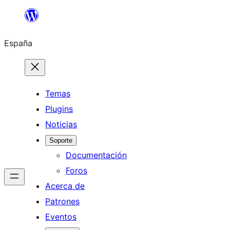
Saltar
al
España
contenido
Temas
Plugins
Noticias
Soporte
Documentación
Foros
Acerca de
Patrones
Eventos