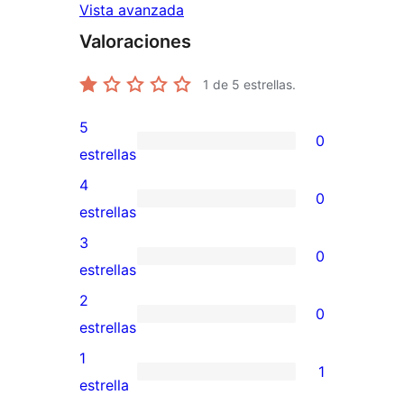
Vista avanzada
Valoraciones
1
de 5 estrellas.
5
0
0
estrellas
valoraciones
4
0
de
0
estrellas
5
valoraciones
3
0
estrellas
de
0
estrellas
4
valoraciones
2
0
estrellas
de
0
estrellas
3
valoraciones
1
1
estrellas
de
1
estrella