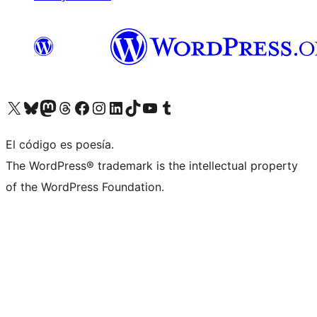
Visita nuestra cuenta de X (anteriormente Twitter)
Visita nuestra cuenta de Bluesky
Visita nuestra cuenta de Mastodon
Visita nuestra cuenta de Threads
Visita nuestra página de Facebook
Visita nuestra cuenta de Instagram
Visita nuestra cuenta de LinkedIn
Visita nuestra cuenta de TikTok
Visita nuestro canal de YouTube
Visita nuestra cuenta de Tumblr
El código es poesía.
The WordPress® trademark is the intellectual property
of the WordPress Foundation.