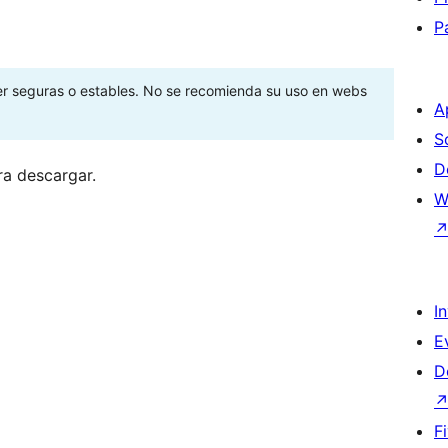
P
ser seguras o estables. No se recomienda su uso en webs
A
S
D
ra descargar.
W
I
E
D
F