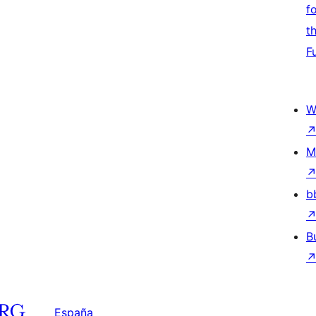
f
t
F
W
M
b
B
España