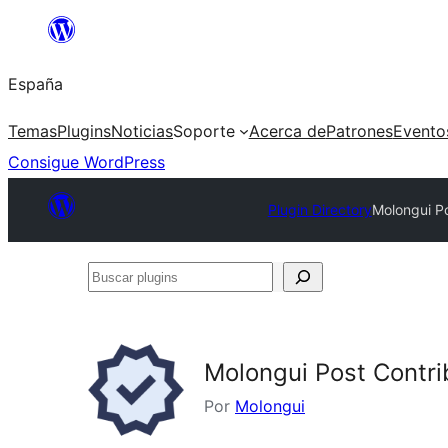
Saltar
al
España
contenido
Temas
Plugins
Noticias
Soporte
Acerca de
Patrones
Evento
Consigue WordPress
Plugin Directory
Molongui Po
Buscar
plugins
Molongui Post Contrib
Por
Molongui