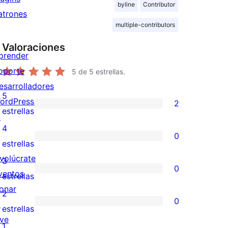
byline
Contributor
atrones
multiple-contributors
Valoraciones
prender
oporte
5
de 5 estrellas.
esarrolladores
5
ordPress.tv
2
2
estrellas
↗
valoraciones
4
0
de
0
estrellas
5
valoraciones
nvolúcrate
3
0
estrellas
de
ventos
0
estrellas
4
onar
valoraciones
2
0
estrellas
↗
de
0
estrellas
ive
3
valoraciones
1