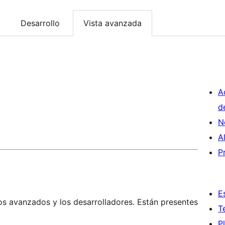
Desarrollo
Vista avanzada
A
d
N
A
P
E
os avanzados y los desarrolladores. Están presentes
T
P