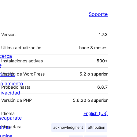
Soporte
Meta
Versión
1.7.3
Última actualización
hace
8 meses
cerca
Instalaciones activas
500+
e
oticias
Versión de WordPress
5.2 o superior
lojamiento
Probado hasta
6.8.7
rivacidad
Versión de PHP
5.6.20 o superior
Idioma
English (US)
scaparate
emas
Etiquetas:
acknowledgment
attribution
lugins