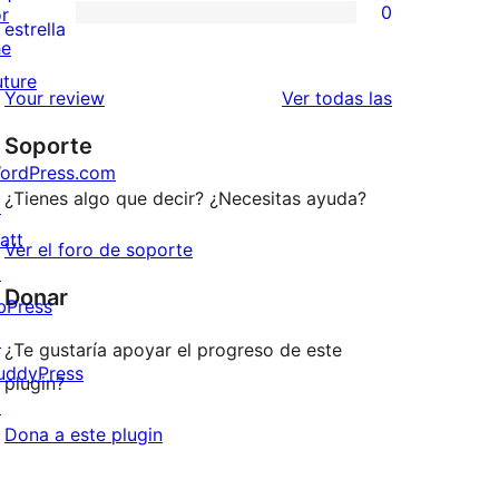
0
or
estrellas
de
0
estrella
he
2
valoraciones
uture
estrellas
de
valoraciones
Your review
Ver todas las
1
Soporte
estrellas
ordPress.com
¿Tienes algo que decir? ¿Necesitas ayuda?
↗
att
Ver el foro de soporte
↗
Donar
bPress
↗
¿Te gustaría apoyar el progreso de este
uddyPress
plugin?
↗
Dona a este plugin