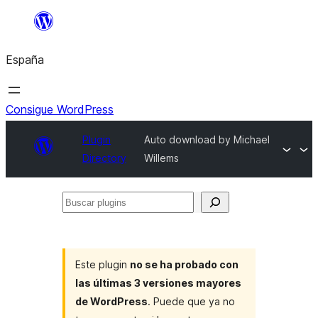
Saltar
al
España
contenido
Consigue WordPress
Plugin
Auto download by Michael
Directory
Willems
Buscar
plugins
Este plugin
no se ha probado con
las últimas 3 versiones mayores
de WordPress
. Puede que ya no