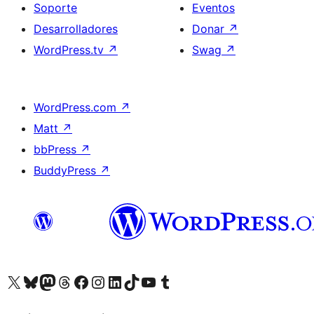
Soporte
Eventos
Desarrolladores
Donar
↗
WordPress.tv
↗
Swag
↗
WordPress.com
↗
Matt
↗
bbPress
↗
BuddyPress
↗
Visita nuestra cuenta de X (anteriormente Twitter)
Visita nuestra cuenta de Bluesky
Visita nuestra cuenta de Mastodon
Visita nuestra cuenta de Threads
Visita nuestra página de Facebook
Visita nuestra cuenta de Instagram
Visita nuestra cuenta de LinkedIn
Visita nuestra cuenta de TikTok
Visita nuestro canal de YouTube
Visita nuestra cuenta de Tumblr