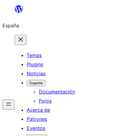
Saltar
al
España
contenido
Temas
Plugins
Noticias
Soporte
Documentación
Foros
Acerca de
Patrones
Eventos