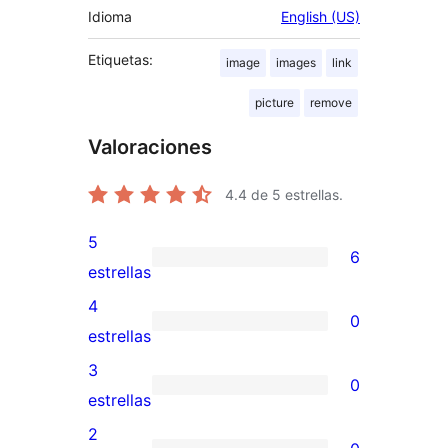
Idioma
English (US)
Etiquetas:
image
images
link
picture
remove
Valoraciones
4.4
de 5 estrellas.
5
6
6
estrellas
valoraciones
4
0
de
0
estrellas
5
valoraciones
3
0
estrellas
de
0
estrellas
4
valoraciones
2