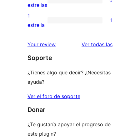
0
estrellas
de
0
estrellas
3
valoraciones
1
1
estrellas
de
1
estrella
2
valoración
estrellas
de
valoracione
Your review
Ver todas las
1
Soporte
estrellas
¿Tienes algo que decir? ¿Necesitas
ayuda?
Ver el foro de soporte
Donar
¿Te gustaría apoyar el progreso de
este plugin?