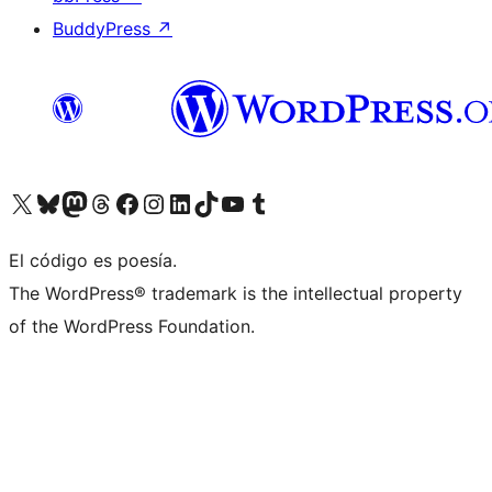
BuddyPress
↗
Visita nuestra cuenta de X (anteriormente Twitter)
Visita nuestra cuenta de Bluesky
Visita nuestra cuenta de Mastodon
Visita nuestra cuenta de Threads
Visita nuestra página de Facebook
Visita nuestra cuenta de Instagram
Visita nuestra cuenta de LinkedIn
Visita nuestra cuenta de TikTok
Visita nuestro canal de YouTube
Visita nuestra cuenta de Tumblr
El código es poesía.
The WordPress® trademark is the intellectual property
of the WordPress Foundation.