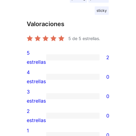
sticky
Valoraciones
5
de 5 estrellas.
5
2
2
estrellas
valoraciones
4
0
de
0
estrellas
5
valoraciones
3
0
estrellas
de
0
estrellas
4
valoraciones
2
0
estrellas
de
0
estrellas
3
valoraciones
1
0