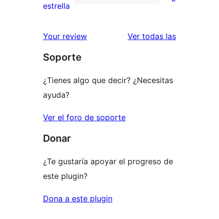
estrellas
de
0
estrella
2
valoraciones
estrellas
de
valoracione
Your review
Ver todas las
1
Soporte
estrellas
¿Tienes algo que decir? ¿Necesitas
ayuda?
Ver el foro de soporte
Donar
¿Te gustaría apoyar el progreso de
este plugin?
Dona a este plugin