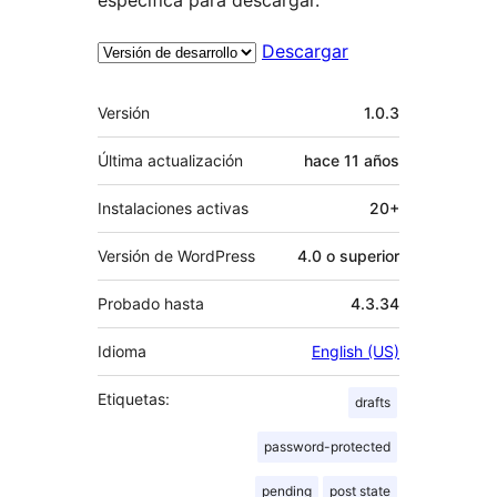
Descargar
Meta
Versión
1.0.3
Última actualización
hace
11 años
Instalaciones activas
20+
Versión de WordPress
4.0 o superior
Probado hasta
4.3.34
Idioma
English (US)
Etiquetas:
drafts
password-protected
pending
post state