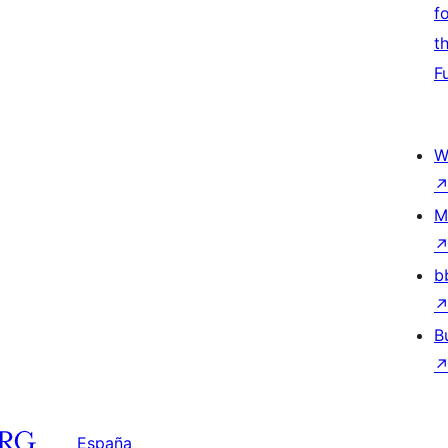
f
t
F
W
M
b
B
España