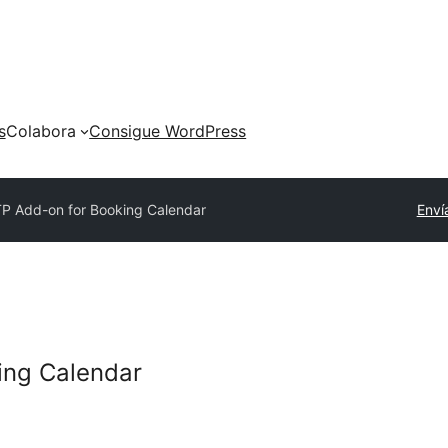
s
Colabora
Consigue WordPress
P Add-on for Booking Calendar
Enví
ing Calendar