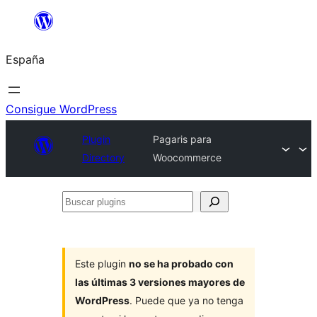
Saltar
al
España
contenido
Consigue WordPress
Plugin
Pagaris para
Directory
Woocommerce
Buscar
plugins
Este plugin
no se ha probado con
las últimas 3 versiones mayores de
WordPress
. Puede que ya no tenga