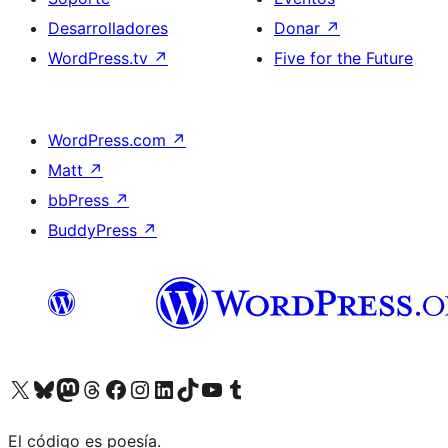
Desarrolladores
Donar
↗
WordPress.tv
↗
Five for the Future
WordPress.com
↗
Matt
↗
bbPress
↗
BuddyPress
↗
Visita nuestra cuenta de X (anteriormente Twitter)
Visita nuestra cuenta de Bluesky
Visita nuestra cuenta de Mastodon
Visita nuestra cuenta de Threads
Visita nuestra página de Facebook
Visita nuestra cuenta de Instagram
Visita nuestra cuenta de LinkedIn
Visita nuestra cuenta de TikTok
Visita nuestro canal de YouTube
Visita nuestra cuenta de Tumblr
El código es poesía.