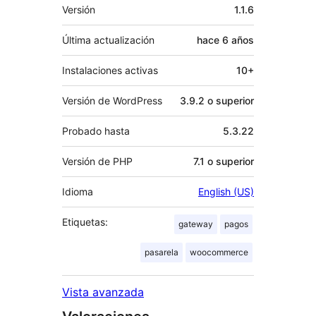
Meta
Versión
1.1.6
Última actualización
hace
6 años
Instalaciones activas
10+
Versión de WordPress
3.9.2 o superior
Probado hasta
5.3.22
Versión de PHP
7.1 o superior
Idioma
English (US)
Etiquetas:
gateway
pagos
pasarela
woocommerce
Vista avanzada