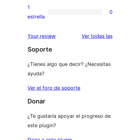
3
valoraciones
1
0
estrellas
de
0
estrella
2
valoraciones
estrellas
de
valoracione
Your review
Ver todas las
1
Soporte
estrellas
¿Tienes algo que decir? ¿Necesitas
ayuda?
Ver el foro de soporte
Donar
¿Te gustaría apoyar el progreso de
este plugin?
Dona a este plugin