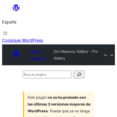
Saltar
al
España
contenido
Consigue WordPress
Plugin
Divi Masonry Gallery – Pro
Directory
Gallery
Buscar
plugins
Este plugin
no se ha probado con
las últimas 3 versiones mayores de
WordPress
. Puede que ya no tenga