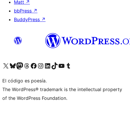
Matt
↗
bbPress
↗
BuddyPress
↗
Visita nuestra cuenta de X (anteriormente Twitter)
Visita nuestra cuenta de Bluesky
Visita nuestra cuenta de Mastodon
Visita nuestra cuenta de Threads
Visita nuestra página de Facebook
Visita nuestra cuenta de Instagram
Visita nuestra cuenta de LinkedIn
Visita nuestra cuenta de TikTok
Visita nuestro canal de YouTube
Visita nuestra cuenta de Tumblr
El código es poesía.
The WordPress® trademark is the intellectual property
of the WordPress Foundation.