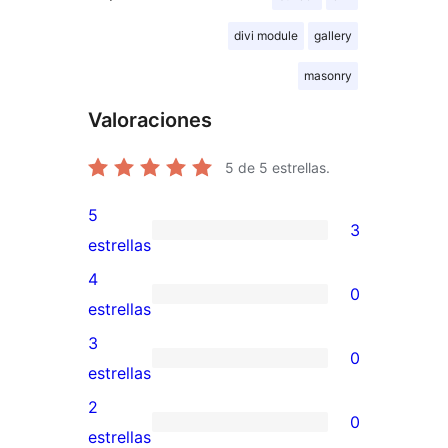
divi module
gallery
masonry
Valoraciones
5
de 5 estrellas.
5
3
3
estrellas
valoraciones
4
0
de
0
estrellas
5
valoraciones
3
0
estrellas
de
0
estrellas
4
valoraciones
2
0
estrellas
de
0
estrellas