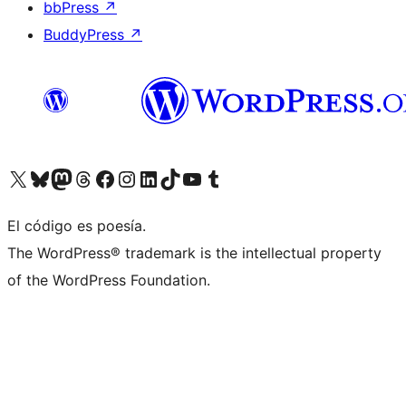
bbPress
↗
BuddyPress
↗
Visita nuestra cuenta de X (anteriormente Twitter)
Visita nuestra cuenta de Bluesky
Visita nuestra cuenta de Mastodon
Visita nuestra cuenta de Threads
Visita nuestra página de Facebook
Visita nuestra cuenta de Instagram
Visita nuestra cuenta de LinkedIn
Visita nuestra cuenta de TikTok
Visita nuestro canal de YouTube
Visita nuestra cuenta de Tumblr
El código es poesía.
The WordPress® trademark is the intellectual property
of the WordPress Foundation.