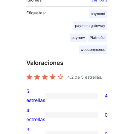
Etiquetas:
payment
payment gateway
paynow
Płatności
woocommerce
Valoraciones
4.2
de 5 estrellas.
5
4
4
estrellas
valoraciones
4
0
de
0
estrellas
5
valoraciones
3
0