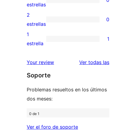
estrellas
de
0
estrellas
4
valoraciones
2
0
estrellas
de
0
estrellas
3
valoraciones
1
1
estrellas
de
1
estrella
2
valoración
estrellas
de
valoracione
Your review
Ver todas las
1
Soporte
estrellas
Problemas resueltos en los últimos
dos meses:
0 de 1
Ver el foro de soporte