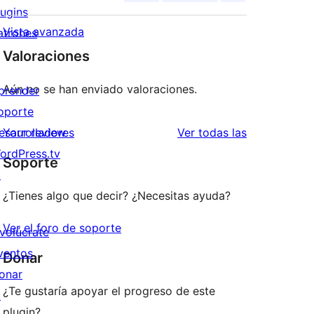
lugins
Vista avanzada
atrones
Valoraciones
Aún no se han enviado valoraciones.
prender
oporte
valoraciones
esarrolladores
Your review
Ver todas las
ordPress.tv
Soporte
↗
¿Tienes algo que decir? ¿Necesitas ayuda?
Ver el foro de soporte
nvolúcrate
ventos
Donar
onar
¿Te gustaría apoyar el progreso de este
↗
plugin?