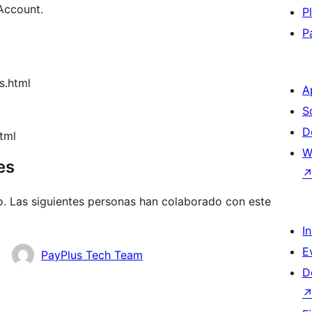
Account.
P
P
s.html
A
S
D
html
W
es
o. Las siguientes personas han colaborado con este
I
E
PayPlus Tech Team
D