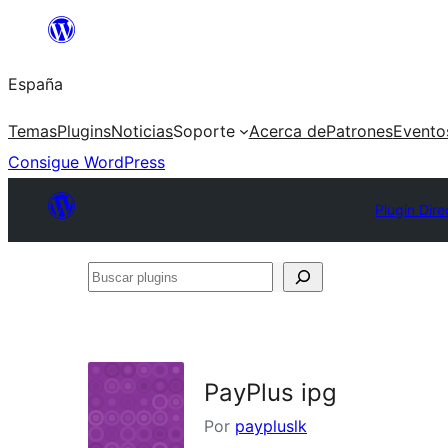
Saltar
al
España
contenido
Temas
Plugins
Noticias
Soporte
Acerca de
Patrones
Evento
Consigue WordPress
Plugin Dire
Buscar
plugins
PayPlus ipg
Por
paypluslk