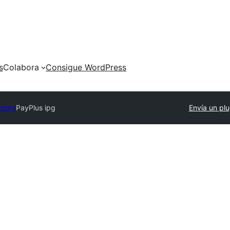
s
Colabora
Consigue WordPress
ctory
PayPlus ipg
Envía un plu