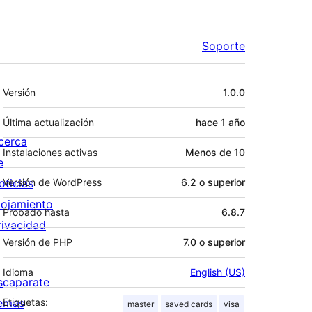
Soporte
Meta
Versión
1.0.0
Última actualización
hace
1 año
cerca
Instalaciones activas
Menos de 10
e
oticias
Versión de WordPress
6.2 o superior
lojamiento
Probado hasta
6.8.7
rivacidad
Versión de PHP
7.0 o superior
Idioma
English (US)
scaparate
emas
Etiquetas:
master
saved cards
visa