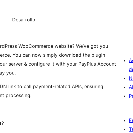
Desarrollo
 WordPress WooCommerce website? We’ve got you
erce. You can now simply download the plugin
A
your server & configure it with your PayPlus Account
d
ay you.
N
DN link to call payment-related APIs, ensuring
A
nt processing.
P
E
t?
T