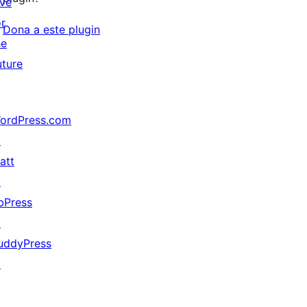
ive
or
Dona a este plugin
he
uture
ordPress.com
↗
att
↗
bPress
↗
uddyPress
↗