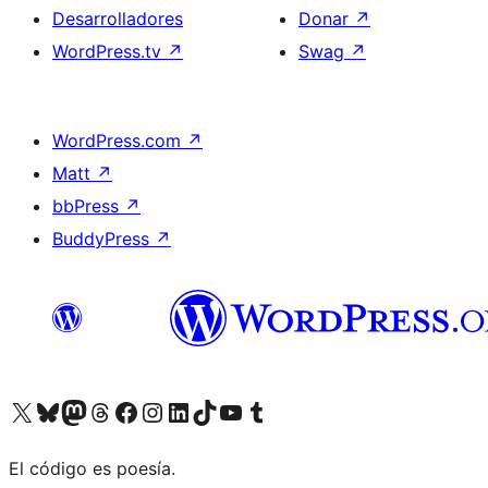
Desarrolladores
Donar
↗
WordPress.tv
↗
Swag
↗
WordPress.com
↗
Matt
↗
bbPress
↗
BuddyPress
↗
Visita nuestra cuenta de X (anteriormente Twitter)
Visita nuestra cuenta de Bluesky
Visita nuestra cuenta de Mastodon
Visita nuestra cuenta de Threads
Visita nuestra página de Facebook
Visita nuestra cuenta de Instagram
Visita nuestra cuenta de LinkedIn
Visita nuestra cuenta de TikTok
Visita nuestro canal de YouTube
Visita nuestra cuenta de Tumblr
El código es poesía.