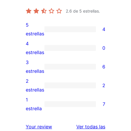
2.6
de 5 estrellas.
5
4
4
estrellas
valoraciones
4
0
de
0
estrellas
5
valoraciones
3
6
estrellas
de
6
estrellas
4
valoraciones
2
2
estrellas
de
2
estrellas
3
valoraciones
1
7
estrellas
de
7
estrella
2
valoraciones
estrellas
de
valoracione
Your review
Ver todas las