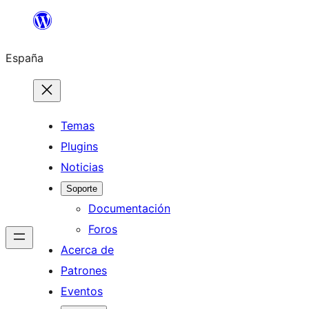
Saltar
al
España
contenido
Temas
Plugins
Noticias
Soporte
Documentación
Foros
Acerca de
Patrones
Eventos