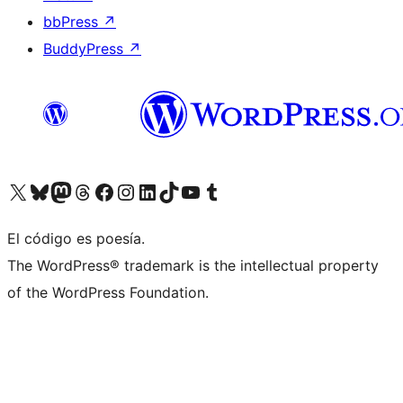
bbPress
↗
BuddyPress
↗
Visita nuestra cuenta de X (anteriormente Twitter)
Visita nuestra cuenta de Bluesky
Visita nuestra cuenta de Mastodon
Visita nuestra cuenta de Threads
Visita nuestra página de Facebook
Visita nuestra cuenta de Instagram
Visita nuestra cuenta de LinkedIn
Visita nuestra cuenta de TikTok
Visita nuestro canal de YouTube
Visita nuestra cuenta de Tumblr
El código es poesía.
The WordPress® trademark is the intellectual property
of the WordPress Foundation.