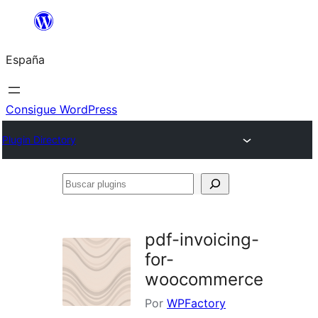
Saltar
al
España
contenido
Consigue WordPress
Plugin Directory
Buscar
plugins
pdf-invoicing-
for-
woocommerce
Por
WPFactory