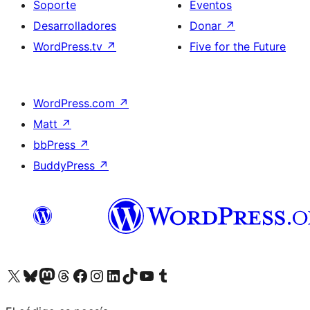
Soporte
Eventos
Desarrolladores
Donar
↗
WordPress.tv
↗
Five for the Future
WordPress.com
↗
Matt
↗
bbPress
↗
BuddyPress
↗
Visita nuestra cuenta de X (anteriormente Twitter)
Visita nuestra cuenta de Bluesky
Visita nuestra cuenta de Mastodon
Visita nuestra cuenta de Threads
Visita nuestra página de Facebook
Visita nuestra cuenta de Instagram
Visita nuestra cuenta de LinkedIn
Visita nuestra cuenta de TikTok
Visita nuestro canal de YouTube
Visita nuestra cuenta de Tumblr