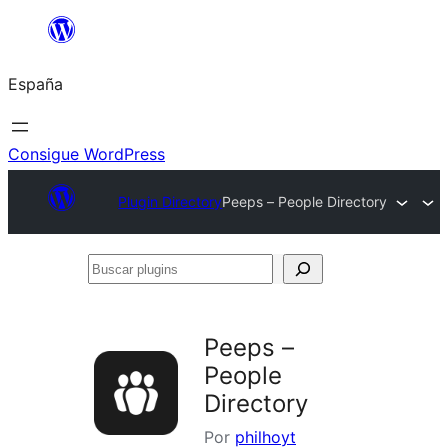
Saltar
al
España
contenido
Consigue WordPress
Plugin Directory
Peeps – People Directory
Buscar
plugins
Peeps –
People
Directory
Por
philhoyt