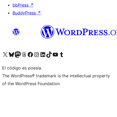
bbPress
↗
BuddyPress
↗
Visita nuestra cuenta de X (anteriormente Twitter)
Visita nuestra cuenta de Bluesky
Visita nuestra cuenta de Mastodon
Visita nuestra cuenta de Threads
Visita nuestra página de Facebook
Visita nuestra cuenta de Instagram
Visita nuestra cuenta de LinkedIn
Visita nuestra cuenta de TikTok
Visita nuestro canal de YouTube
Visita nuestra cuenta de Tumblr
El código es poesía.
The WordPress® trademark is the intellectual property
of the WordPress Foundation.