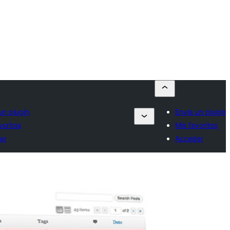
un plugin
Envía un plugin
voritos
Mis favoritos
er
Acceder