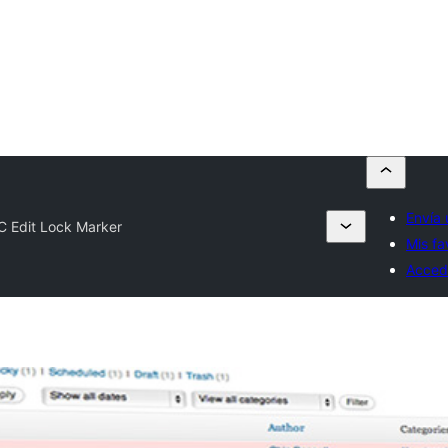
Envía 
 Edit Lock Marker
Mis fa
Acced