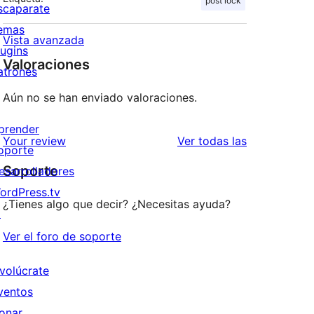
post lock
scaparate
emas
Vista avanzada
lugins
Valoraciones
atrones
Aún no se han enviado valoraciones.
prender
valoraciones
Your review
Ver todas las
oporte
Soporte
esarrolladores
ordPress.tv
¿Tienes algo que decir? ¿Necesitas ayuda?
↗
Ver el foro de soporte
nvolúcrate
ventos
onar