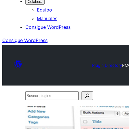
Colabora
Equipo
Manuales
Consigue WordPress
Consigue WordPress
Plugin Directory
PMC
Buscar
plugins