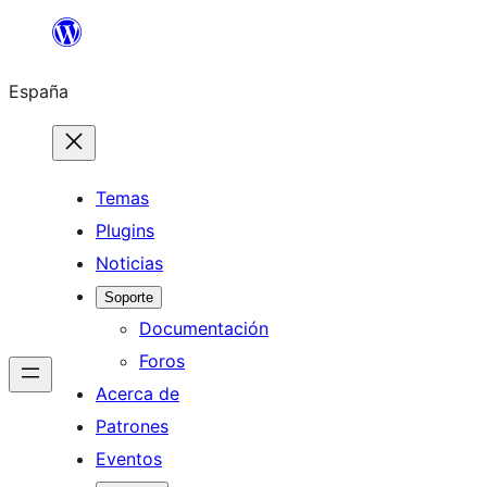
Saltar
al
España
contenido
Temas
Plugins
Noticias
Soporte
Documentación
Foros
Acerca de
Patrones
Eventos