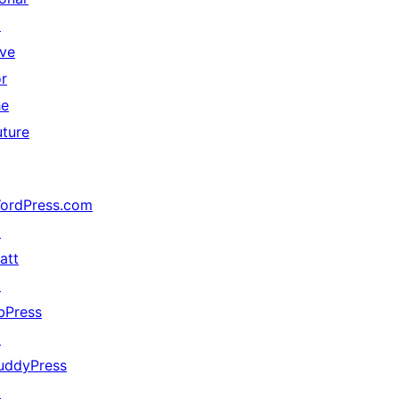
↗
ive
or
he
uture
ordPress.com
↗
att
↗
bPress
↗
uddyPress
↗