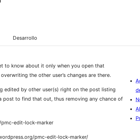
Desarrollo
get to know about it only when you open that
 overwriting the other user’s changes are there.
A
ng edited by other user(s) right on the post listing
d
 post to find that out, thus removing any chance of
N
A
P
/pmc-edit-lock-marker
n.wordpress.org/pmc-edit-lock-marker/