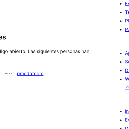
E
T
P
P
es
go abierto. Las siguientes personas han
A
S
D
pmcdotcom
W
I
E
D